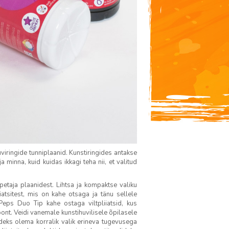
iringide tunniplaanid. Kunstiringides antakse
minna, kuid kuidas ikkagi teha nii, et valitud
petaja plaanidest. Lihtsa ja kompaktse valiku
iiatsitest, mis on kahe otsaga ja tänu sellele
eps Duo Tip kahe ostaga viltpliiatsid, kus
oont. Veidi vanemale kunstihuvilisele õpilasele
ideks olema korralik valik erineva tugevusega