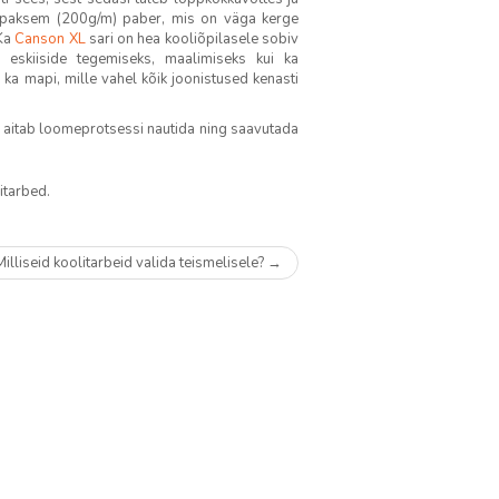
 paksem (200g/m) paber, mis on väga kerge
 Ka
Canson XL
sari on hea kooliõpilasele sobiv
i eskiiside tegemiseks, maalimiseks kui ka
ka mapi, mille vahel kõik joonistused kenasti
end aitab loomeprotsessi nautida ning saavutada
itarbed
.
Milliseid koolitarbeid valida teismelisele?
→