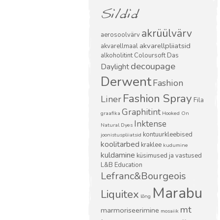
Sildid
akrüülvärv
aerosoolvärv
akvarellpliiatsid
akvarellmaal
alkoholitint
Coloursoft
Das
decoupage
Daylight
Derwent
Fashion
Fashion Spray
Liner
Fila
Graphitint
graafika
Hooked On
Inktense
Natural Dyes
kontuurkleebised
joonistuspliiatsid
koolitarbed
kraklee
kudumine
kuldamine
küsimused ja vastused
L&B Education
Lefranc&Bourgeois
Marabu
Liquitex
lõng
mt
marmoriseerimine
mosaiik