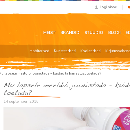
Logi sisse
MEIST
BRÄNDID
STUUDIO
BLOGI
E
Hobitarbed
Kunstitarbed
Koolitarbed
Kirjutusvahen
Mu lapsele meeldib joonistada – kuidas ta harrastust toetada?
Mu lapsele meeldib joonistada – kuid
toetada?
14 september, 2016