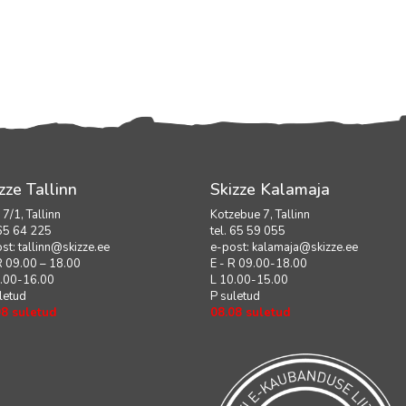
zze Tallinn
Skizze Kalamaja
i 7/1, Tallinn
Kotzebue 7, Tallinn
 65 64 225
tel. 65 59 055
ost:
tallinn@skizze.ee
e-post:
kalamaja@skizze.ee
R 09.00 – 18.00
E - R 09.00-18.00
0.00-16.00
L 10.00-15.00
letud
P suletud
08 suletud
08.08 suletud