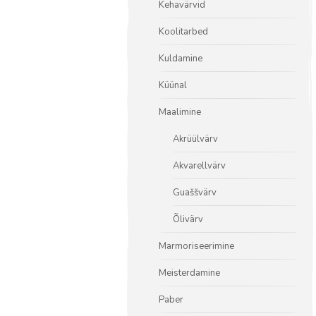
Kehavärvid
Koolitarbed
Kuldamine
Küünal
Maalimine
Akrüülvärv
Akvarellvärv
Guaššvärv
Õlivärv
Marmoriseerimine
Meisterdamine
Paber