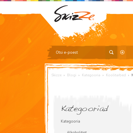
Skizze
Blogi
Kategooria
Koolitarbed
Kategooriad
Kategooria
Alkoholitint