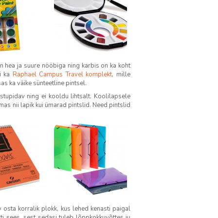
 hea ja suure nööbiga ning karbis on ka koht
ti ka
Raphael Campus Travel komplekt
, mille
s ka väike sünteetline pintsel.
tupidav ning ei kooldu lihtsalt. Koolilapsele
mas nii lapik kui ümarad pintslid. Need pintslid
osta korralik plokk, kus lehed kenasti paigal
ti sees, sest sedasi tuleb lõppkokkuvõttes ju