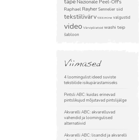
tape
Nazionale
Peel-Off's
Rayher
Raphael
Sennelier
siid
tekstiilivärv
valgustid
tikkimine
video
washi teip
Värvipliiatsid
šabloon
Viimased
4 loomingulist ideed suviste
tekstiilide isikupärastamiseks
Pintsli ABC: kuidas erinevad
pintslikujud mõjutavad pintslijälge
Akvarelli ABC: akvarelluvad
vahendid ja loomingulised
alternatiivid
Akvarelli ABC: lisandid ja akvarelli