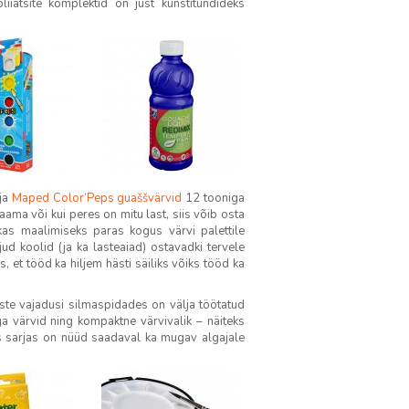
liiatsite komplektid on just kunstitundideks
 ja
Maped Color’Peps guaššvärvid
12 tooniga
ama või kui peres on mitu last, siis võib osta
s maalimiseks paras kogus värvi palettile
jud koolid (ja ka lasteaiad) ostavadki tervele
, et tööd ka hiljem hästi säiliks võiks tööd ka
ste vajadusi silmaspidades on välja töötatud
a värvid ning kompaktne värvivalik – näiteks
 sarjas on nüüd saadaval ka mugav algajale