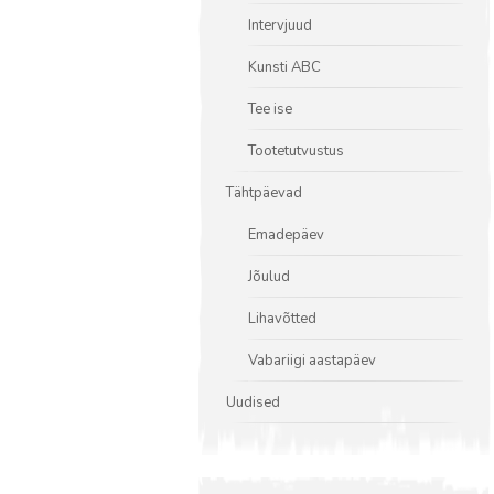
Intervjuud
Kunsti ABC
Tee ise
Tootetutvustus
Tähtpäevad
Emadepäev
Jõulud
Lihavõtted
Vabariigi aastapäev
Uudised