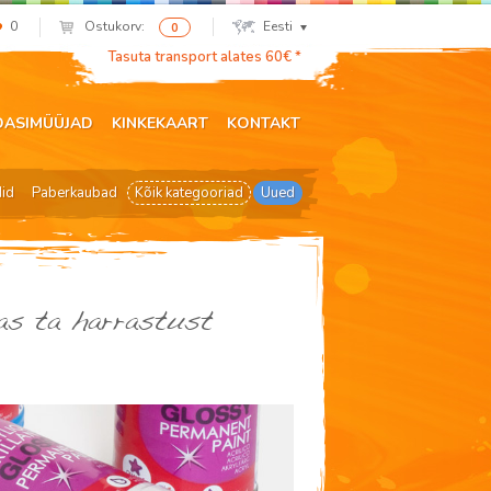
0
Ostukorv:
Eesti
0
Tasuta transport alates 60€ *
DASIMÜÜJAD
KINKEKAART
KONTAKT
did
Paberkaubad
Kõik kategooriad
Uued
as ta harrastust