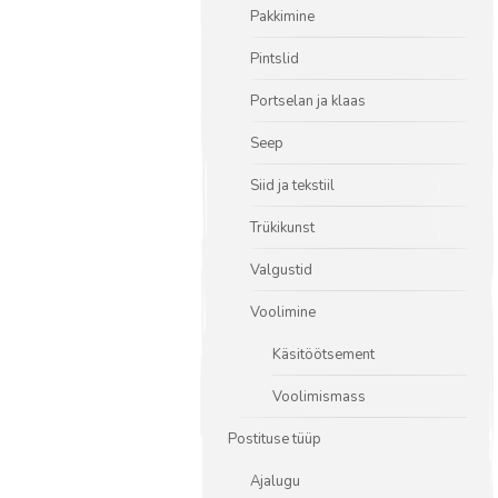
Pakkimine
Pintslid
Portselan ja klaas
Seep
Siid ja tekstiil
Trükikunst
Valgustid
Voolimine
Käsitöötsement
Voolimismass
Postituse tüüp
Ajalugu