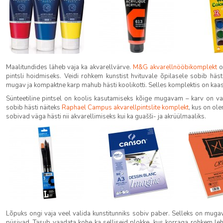
Maalitundides läheb vaja ka akvarellvärve.
M&G akvarellnööbikomplekt
on
pintsli hoidmiseks. Veidi rohkem kunstist hvituvale õpilasele sobib häs
mugav ja kompaktne karp mahub hästi koolikotti. Selles komplektis on kaasa
Sünteetiline pintsel on koolis kasutamiseks kõige mugavam – karv on vas
sobib hästi näiteks
Raphael Campus akvarellpintslite komplekt
, kus on ole
sobivad väga hästi nii akvarellimiseks kui ka guašši- ja akrüülmaaliks.
Lõpuks ongi vaja veel valida kunstitunniks sobiv paber. Selleks on mugav 
püsivad. Tasub vaadata kohe ka selliseid plokke, kus korraga rohkem leh