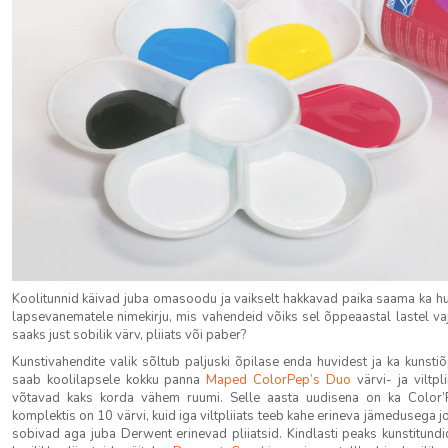
Koolitunnid käivad juba omasoodu ja vaikselt hakkavad paika saama ka huv
lapsevanematele nimekirju, mis vahendeid võiks sel õppeaastal lastel vaja 
saaks just sobilik värv, pliiats või paber?
Kunstivahendite valik sõltub paljuski õpilase enda huvidest ja ka kunstiõ
saab koolilapsele kokku panna
Maped ColorPep’s Duo
värvi- ja viltpl
võtavad kaks korda vähem ruumi. Selle aasta uudisena on ka Color’P
komplektis on 10 värvi, kuid iga viltpliiats teeb kahe erineva jämedusega j
sobivad aga juba Derwent erinevad pliiatsid. Kindlasti peaks kunstitund