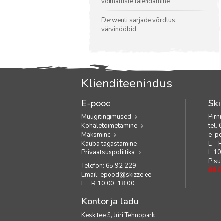
võimaluste laiendamine
Derwenti sarjade võrdlus:
värvinööbid
Klienditeenindus
E-pood
Ski
Müügitingimused
Pirn
Kohaletoimetamine
tel.
Maksmine
e-p
Kauba tagastamine
E – 
Privaatsuspoliitika
L 1
P su
Telefon: 65 92 229
08.
Email:
epood@skizze.ee
E – R 10.00-18.00
Kontor ja ladu
Kesk tee 9, Jüri Tehnopark