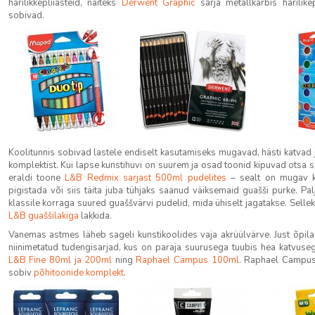
harilikkepliiasteid, näiteks
Derwent Graphic
sarja metallkarbis harilikep
sobivad.
Koolitunnis sobivad lastele endiselt kasutamiseks mugavad, hästi katvad
komplektist. Kui lapse kunstihuvi on suurem ja osad toonid kipuvad otsa sa
eraldi toone
L&B Redmix sarjast 500ml pudelites
– sealt on mugav ka
pigistada või siis täita juba tühjaks saanud väiksemaid guašši purke. Pal
klassile korraga suured guaššvärvi pudelid, mida ühiselt jagatakse. Selleks
L&B guaššilakiga
lakkida.
Vanemas astmes läheb sageli kunstikoolides vaja akrüülvärve. Just õpila
niinimetatud tudengisarjad, kus on paraja suurusega tuubis hea katvuseg
L&B Fine 80ml ja 200ml
ning
Raphael Campus 100ml
. Raphael Campus
sobiv
põhitoonide komplekt
.