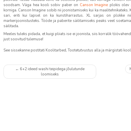
soodsam. Väga hea kooli sobiv paber on
Canson Imagine
plokis olev
korniga. Canson Imagine sobib nii joonistamiseks kui ka maalitehnikateks.
sari, eriti kui lapsel on ka kunstiharrastus. XL sarjas on plokke ni
markerijoonistusteks. Tööde ja paberite säilitamiseks peaks veel soetama 
säilitada.
Meeles tuleks pidada, et kuigi pliiats ise ei joonista, siis korralik töövah
just soovitud tulemuse!
See sissekanne postitati
Koolitarbed
,
Tootetutvustus
alla ja märgistati
kool
Postituste
←
6+2 ideed washi teipidega jõulutunde
navigatsioon
loomiseks