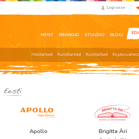
Logi sisse
ED
MEIST
BRÄNDID
STUUDIO
BLOGI
Hobitarbed
Kunstitarbed
Koolitarbed
Kirjutusvahen
Eesti
Apollo
Brigitta Äri