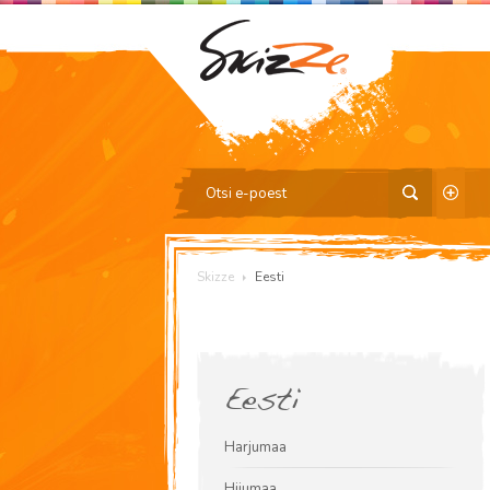
Skizze
Eesti
Eesti
Harjumaa
Hiiumaa