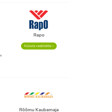
Rapo
Külasta veebilehte
ee
Rõõmu Kaubamaja