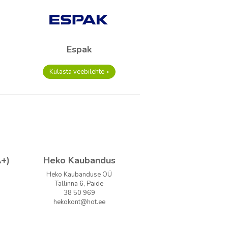
Espak
Külasta veebilehte
A+)
Heko Kaubandus
Heko Kaubanduse OÜ
Tallinna 6, Paide
38 50 969
hekokont@hot.ee