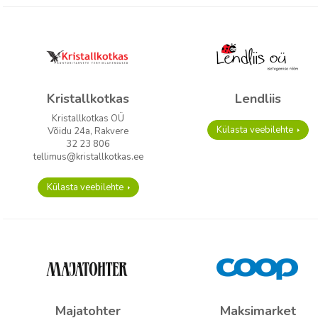
Kristallkotkas
Lendliis
Kristallkotkas OÜ
Külasta veebilehte
Võidu 24a, Rakvere
32 23 806
tellimus@kristallkotkas.ee
Külasta veebilehte
Majatohter
Maksimarket