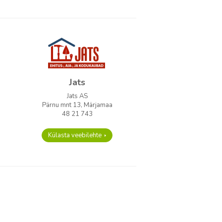
Jats
Jats AS
Pärnu mnt 13, Märjamaa
48 21 743
Külasta veebilehte