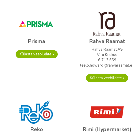
Prisma
Rahva Raamat
Rahva Raamat AS
Külasta veebilehte
Viru Keskus
6 713 659
leelo.howard@rahvaraamat.
Külasta veebilehte
Reko
Rimi (Hypermarket)