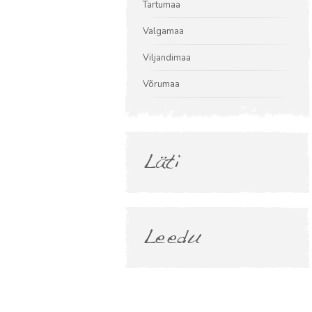
Tartumaa
Valgamaa
Viljandimaa
Võrumaa
Läti
Leedu