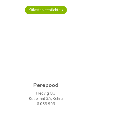
Külasta veebilehte
Perepood
Hedvig OÜ
Kose mnt 3A, Kehra
6 085 903