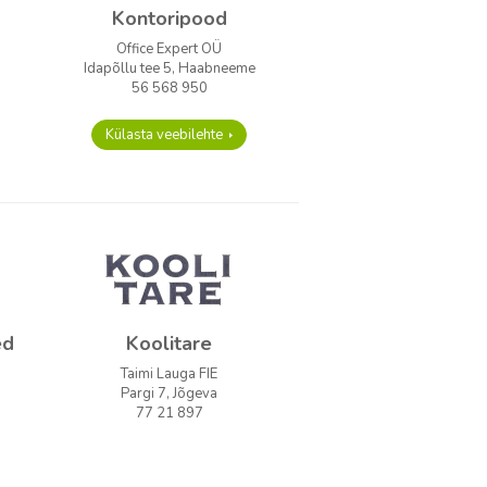
Kontoripood
Office Expert OÜ
Idapõllu tee 5, Haabneeme
56 568 950
Külasta veebilehte
ed
Koolitare
Taimi Lauga FIE
Pargi 7, Jõgeva
77 21 897