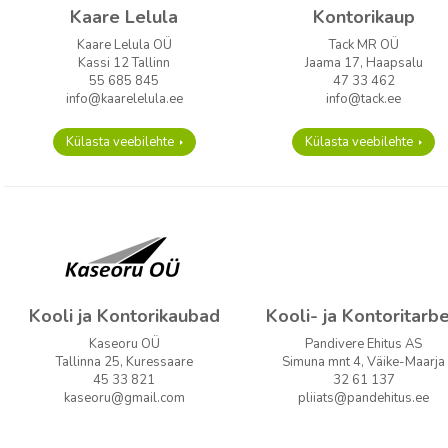
Kaare Lelula
Kontorikaup
Kaare Lelula OÜ
Tack MR OÜ
Kassi 12 Tallinn
Jaama 17, Haapsalu
55 685 845
47 33 462
info@kaarelelula.ee
info@tack.ee
Külasta veebilehte
Külasta veebilehte
Kooli ja Kontorikaubad
Kooli- ja Kontoritarb
Kaseoru OÜ
Pandivere Ehitus AS
Tallinna 25, Kuressaare
Simuna mnt 4, Väike-Maarja
45 33 821
32 61 137
kaseoru@gmail.com
pliiats@pandehitus.ee