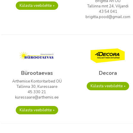
Brigitta Äri OÜ
Külasta veebilehte
Tallinna mnt 24, Viljandi
43 54 041
brigitta.pood@gmail.com
Bürootaevas
Decora
Arthemise Kontoritarbed OÜ
Külasta veebilehte
Tallinna 30, Kuressaare
45 330 21
kuressaare@arthemis.ee
Külasta veebilehte