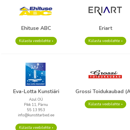
Ehituse ABC
Eriart
Külasta veebilehte
Külasta veebilehte
Eva-Lotta Kunstiäri
Grossi Toidukaubad (
Azul OÜ
Külasta veebilehte
Pikk 11, Pärnu
55 13 953
info@kunstitarbed.ee
Külasta veebilehte