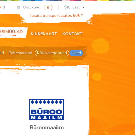
0
Ostukorv:
Eesti
0
Tasuta transport alates 60€ *
ASIMÜÜJAD
KINKEKAART
KONTAKT
did
Paberkaubad
Kõik kategooriad
Uued
Büroomaailm