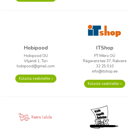
Hobipood
ITShop
Hobipood OÜ
PT Mikro OÜ
Viljandi 1, Türi
Rägavere tee 37, Rakvere
hobipood@gmail.com
32 25 010
info@itshop.ee
Külasta veebilehte
Külasta veebilehte