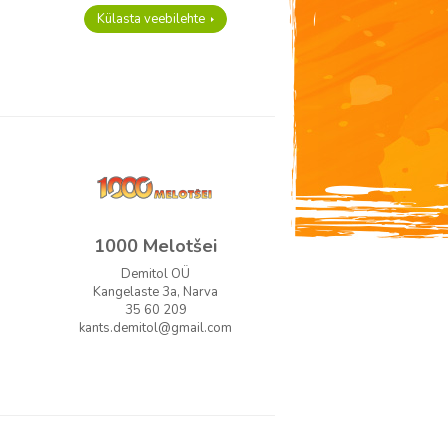
Külasta veebilehte
1000 Melotšei
Demitol OÜ
Kangelaste 3a, Narva
35 60 209
kants.demitol@gmail.com