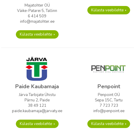
Majatohter OÜ
Külasta veebilehte
Väike-Patarei 5, Tallinn
6 414 509
info@majatohter.ee
Külasta veebilehte
Paide Kaubamaja
Penpoint
Järva Tarbijate Ühistu
Penpoint OÜ
Pärnu 2, Paide
Sepa 15C, Tartu
38 49 121
7 723 723
paide.kaubamaja@jarvaty.ee
info@penpoint.ee
Külasta veebilehte
Külasta veebilehte