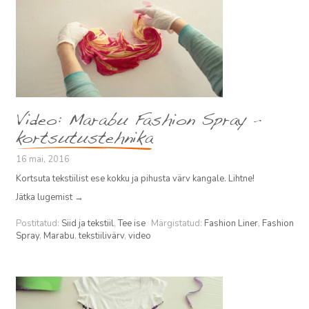
Video: Marabu Fashion Spray –
kortsutustehnika
16 mai, 2016
Kortsuta tekstiilist ese kokku ja pihusta värv kangale. Lihtne!
Jätka lugemist
→
Postitatud:
Siid ja tekstiil
,
Tee ise
Märgistatud:
Fashion Liner
,
Fashion
Spray
,
Marabu
,
tekstiilivärv
,
video