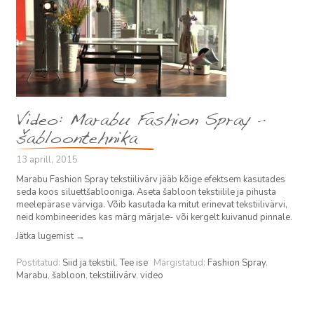
Video: Marabu Fashion Spray –
šabloontehnika
13 aprill, 2015
Marabu Fashion Spray tekstiilivärv jääb kõige efektsem kasutades
seda koos siluettšablooniga. Aseta šabloon tekstiilile ja pihusta
meelepärase värviga. Võib kasutada ka mitut erinevat tekstiilivärvi,
neid kombineerides kas märg märjale- või kergelt kuivanud pinnale.
Jätka lugemist
→
Postitatud:
Siid ja tekstiil
,
Tee ise
Märgistatud:
Fashion Spray
,
Marabu
,
šabloon
,
tekstiilivärv
,
video