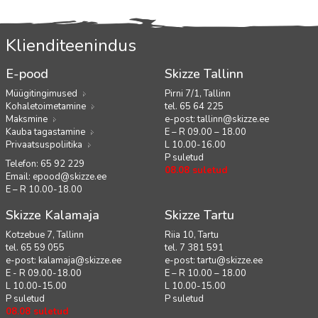
Klienditeenindus
E-pood
Skizze Tallinn
Müügitingimused
Pirni 7/1, Tallinn
Kohaletoimetamine
tel. 65 64 225
Maksmine
e-post:
tallinn@skizze.ee
Kauba tagastamine
E – R 09.00 – 18.00
Privaatsuspoliitika
L 10.00-16.00
P suletud
Telefon: 65 92 229
08.08 suletud
Email:
epood@skizze.ee
E – R 10.00-18.00
Skizze Kalamaja
Skizze Tartu
Kotzebue 7, Tallinn
Riia 10, Tartu
tel. 65 59 055
tel. 7 381 591
e-post:
kalamaja@skizze.ee
e-post:
tartu@skizze.ee
E - R 09.00-18.00
E – R 10.00 – 18.00
L 10.00-15.00
L 10.00-15.00
P suletud
P suletud
08.08 suletud