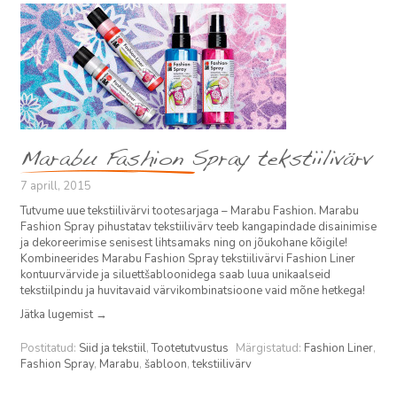
Marabu Fashion Spray tekstiilivärv
7 aprill, 2015
Tutvume uue tekstiilivärvi tootesarjaga – Marabu Fashion. Marabu
Fashion Spray pihustatav tekstiilivärv teeb kangapindade disainimise
ja dekoreerimise senisest lihtsamaks ning on jõukohane kõigile!
Kombineerides Marabu Fashion Spray tekstiilivärvi Fashion Liner
kontuurvärvide ja siluettšabloonidega saab luua unikaalseid
tekstiilpindu ja huvitavaid värvikombinatsioone vaid mõne hetkega!
Jätka lugemist
→
Postitatud:
Siid ja tekstiil
,
Tootetutvustus
Märgistatud:
Fashion Liner
,
Fashion Spray
,
Marabu
,
šabloon
,
tekstiilivärv