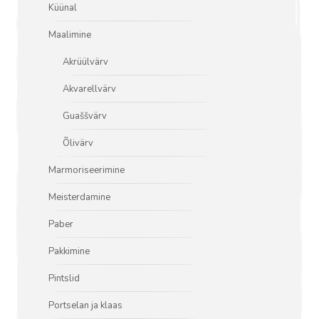
Küünal
Maalimine
Akrüülvärv
Akvarellvärv
Guaššvärv
Õlivärv
Marmoriseerimine
Meisterdamine
Paber
Pakkimine
Pintslid
Portselan ja klaas