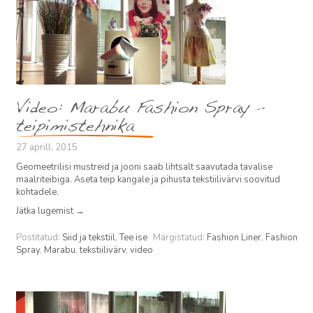
Video: Marabu Fashion Spray –
teipimistehnika
27 aprill, 2015
Geomeetrilisi mustreid ja jooni saab lihtsalt saavutada tavalise
maalriteibiga. Aseta teip kangale ja pihusta tekstiilivärvi soovitud
kohtadele.
Jätka lugemist
→
Postitatud:
Siid ja tekstiil
,
Tee ise
Märgistatud:
Fashion Liner
,
Fashion
Spray
,
Marabu
,
tekstiilivärv
,
video