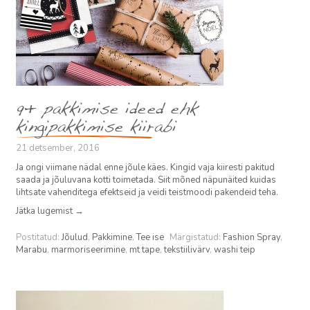
9+ pakkimise ideed ehk
kingipakkimise kiirabi
21 detsember, 2016
Ja ongi viimane nädal enne jõule käes. Kingid vaja kiiresti pakitud
saada ja jõuluvana kotti toimetada. Siit mõned näpunäited kuidas
lihtsate vahenditega efektseid ja veidi teistmoodi pakendeid teha.
Jätka lugemist
→
Postitatud:
Jõulud
,
Pakkimine
,
Tee ise
Märgistatud:
Fashion Spray
,
Marabu
,
marmoriseerimine
,
mt tape
,
tekstiilivärv
,
washi teip