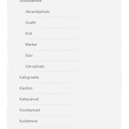
Joonistamine
Akvarellpliiats
Grafiit
Kriit
Marker
Süsi
Värvipliiats
Kalligraafia
Käsitöö
Kehavärvid
Koolitarbed
Kuldamine