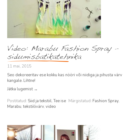
Video: Marabu Fashion Spray –
sidumisbatikatehnika
11 mai, 2015
Seo dekoreeritav ese kokku kas nööri või niidiga ja pihusta värv
kangale. Lihtne!
Jätka lugemist
→
Postitatud:
Siid ja tekstiil
,
Tee ise
Märgistatud:
Fashion Spray
,
Marabu
,
tekstiilivärv
,
video