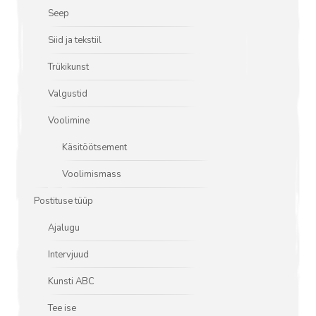
Seep
Siid ja tekstiil
Trükikunst
Valgustid
Voolimine
Käsitöötsement
Voolimismass
Postituse tüüp
Ajalugu
Intervjuud
Kunsti ABC
Tee ise