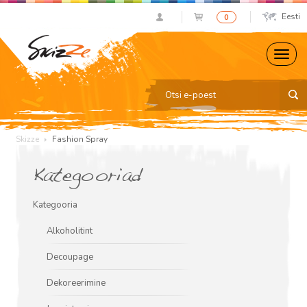
Eesti
0
Skizze
Fashion Spray
Kategooriad
Kategooria
Alkoholitint
Decoupage
Dekoreerimine