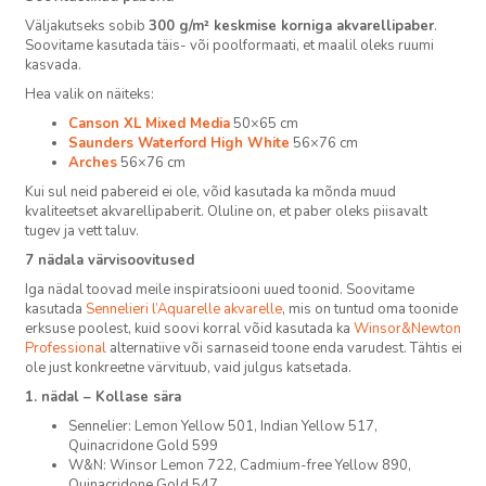
Väljakutseks sobib
300 g/m² keskmise korniga akvarellipaber
.
Soovitame kasutada täis- või poolformaati, et maalil oleks ruumi
kasvada.
Hea valik on näiteks:
Canson XL Mixed Media
50×65 cm
Saunders Waterford High White
56×76 cm
Arches
56×76 cm
Kui sul neid pabereid ei ole, võid kasutada ka mõnda muud
kvaliteetset akvarellipaberit. Oluline on, et paber oleks piisavalt
tugev ja vett taluv.
7 nädala värvisoovitused
Iga nädal toovad meile inspiratsiooni uued toonid. Soovitame
kasutada
Sennelieri l’Aquarelle akvarelle
, mis on tuntud oma toonide
erksuse poolest, kuid soovi korral võid kasutada ka
Winsor&Newton
Professional
alternatiive või sarnaseid toone enda varudest. Tähtis ei
ole just konkreetne värvituub, vaid julgus katsetada.
1. nädal – Kollase sära
Sennelier: Lemon Yellow 501, Indian Yellow 517,
Quinacridone Gold 599
W&N: Winsor Lemon 722, Cadmium-free Yellow 890,
Quinacridone Gold 547