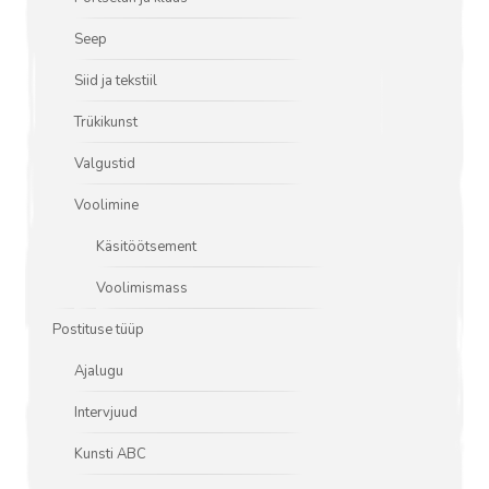
Seep
Siid ja tekstiil
Trükikunst
Valgustid
Voolimine
Käsitöötsement
Voolimismass
Postituse tüüp
Ajalugu
Intervjuud
Kunsti ABC