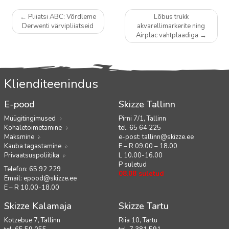
Postituste
←
Pliiatsi ABC: Võrdleme
Lõbus trükk
navigatsioon
Derwenti värvipliiatseid
akvarellimarkerite ning
Airplac vahtplaadiga
→
Klienditeenindus
E-pood
Skizze Tallinn
Müügitingimused
Pirni 7/1, Tallinn
Kohaletoimetamine
tel. 65 64 225
Maksmine
e-post:
tallinn@skizze.ee
Kauba tagastamine
E – R 09.00 – 18.00
Privaatsuspoliitika
L 10.00-16.00
P suletud
Telefon: 65 92 229
08.08 suletud
Email:
epood@skizze.ee
E – R 10.00-18.00
Skizze Kalamaja
Skizze Tartu
Kotzebue 7, Tallinn
Riia 10, Tartu