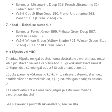
Sennelier: Ultramarine Deep 315, French Ultramarine 314,
Cobalt Deep 309
W&N: Cobalt Blue Deep 180, French Ultramarine 263,
Winsor Blue (Green Shade) 787
7. nädal – Rohelise sumedus
Sennelier: Forest Green 899, Phthalo Green Deep 807,
Viridian Green 837
W&N: Winsor Green (Yellow Shade) 721, Winsor Green (Blue
Shade) 719, Cobalt Green Deep 185
Mis lõpuks valmib?
7 nädala lõpuks on igal osalejal oma abstraktne akvarellmaal, mille
kihid jutustavad väikese värvilise loo. Kuigi kõik alustavad samast
lähtepunktist, sünnib igal paberil täiesti omanäoline töö.
Lõpuks paneme kõik maalid kokku virtuaalseks galeriiks, et ühiselt
nautida värvide mitmekesisust ja julgust, mis igas osalejas peidus
on.
Kas oled valmis? Leia oma värvijulgus ja astu koos meiega
akvarelliseiklusele!
See sissekanne postitati
Akvarellvärv
,
Tee ise
alla.