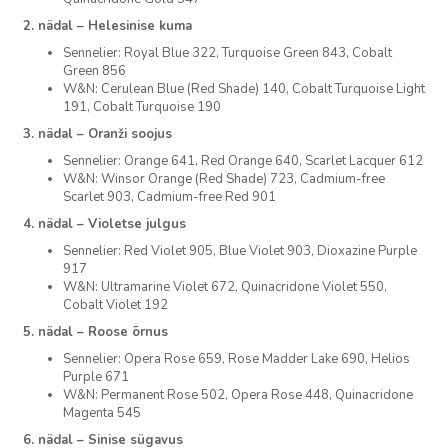
2. nädal – Helesinise kuma
Sennelier: Royal Blue 322, Turquoise Green 843, Cobalt
Green 856
W&N: Cerulean Blue (Red Shade) 140, Cobalt Turquoise Light
191, Cobalt Turquoise 190
3. nädal – Oranži soojus
Sennelier: Orange 641, Red Orange 640, Scarlet Lacquer 612
W&N: Winsor Orange (Red Shade) 723, Cadmium-free
Scarlet 903, Cadmium-free Red 901
4. nädal – Violetse julgus
Sennelier: Red Violet 905, Blue Violet 903, Dioxazine Purple
917
W&N: Ultramarine Violet 672, Quinacridone Violet 550,
Cobalt Violet 192
5. nädal – Roose õrnus
Sennelier: Opera Rose 659, Rose Madder Lake 690, Helios
Purple 671
W&N: Permanent Rose 502, Opera Rose 448, Quinacridone
Magenta 545
6. nädal – Sinise sügavus