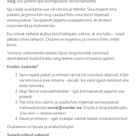
Aeg:
uus juhend igal kolmapäeval Skizze kanalites
Iga nädal avaldame uue värvitooni ja tehnika. Sina maalid oma
paberil järgmise kihi ning saadad foto oma tööst hiljemalt
esmaspäeval. Teisipäeviti jagame osalejate töid, et üksteist
inspireerida ja motiveerida.
Kui mõnel nädalal ei jõua tööd tähtajaks valmis, ei ole hullu – saad
jätkata omas tempos. Oluline on kogemus ja loomisrõõm, mitte
kiirus.
Viimase, seitsmenda nädala lõpus kogume kõik valminud
abstraktsed maalid kokku ning teeme suure virtuaalse galerii.
Kuidas osaleda?
Varu vajalik paber ja mõned värvid (vt soovitusi allpool). Kõiki
värvitoone ei pea omama – piisab, kui valid igast nädalast ühe
enda lemmiku.
Jälgi Skizze sotsiaalmeediat – igal kolmapäeval jagame uue
juhendi.
Tee oma töö valmis ja saada foto hiljemalt esmaspäeval
meiliaadressile
social@vunder.ee.
Kirjuta e-kirja pealkirjaks:
Sinu nimi + nädala number.
Naudi protsessi – igal osalejal valmib täiesti omanäoline töö!
Osalemine on tasuta ja avatud kõigile.
Soovituslikud paberid