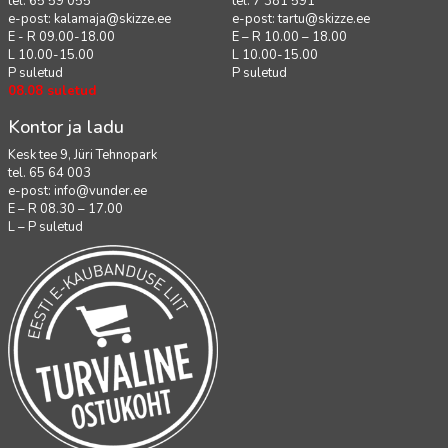
tel. 65 59 055
tel. 7 381 591
e-post:
kalamaja@skizze.ee
e-post:
tartu@skizze.ee
E - R 09.00-18.00
E – R 10.00 – 18.00
L 10.00-15.00
L 10.00-15.00
P suletud
P suletud
08.08 suletud
Kontor ja ladu
Kesk tee 9, Jüri Tehnopark
tel. 65 64 003
e-post:
info@vunder.ee
E – R 08.30 – 17.00
L – P suletud