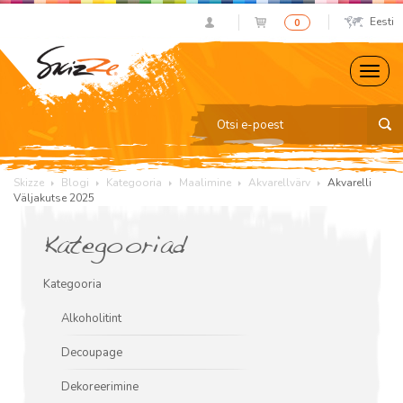
Eesti
0
Skizze
Blogi
Kategooria
Maalimine
Akvarellvärv
Akvarelli
Väljakutse 2025
Kategooriad
Kategooria
Alkoholitint
Decoupage
Dekoreerimine