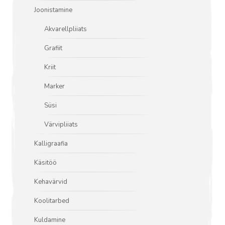
Joonistamine
Akvarellpliiats
Grafiit
Kriit
Marker
Süsi
Värvipliiats
Kalligraafia
Käsitöö
Kehavärvid
Koolitarbed
Kuldamine