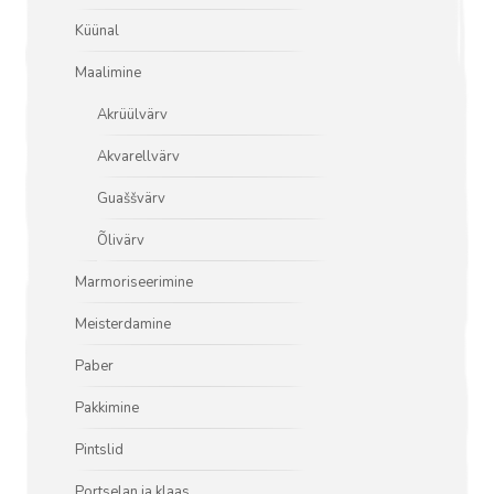
Küünal
Maalimine
Akrüülvärv
Akvarellvärv
Guaššvärv
Õlivärv
Marmoriseerimine
Meisterdamine
Paber
Pakkimine
Pintslid
Portselan ja klaas