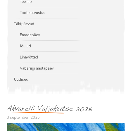
Tee ise
Tootetutvustus
Tähtpäevad
Emadepäev
Jõulud
Lihavõtted
Vabariigi aastapäev
Uudised
Akvarelli Väljakutse 2025
3 september, 2025