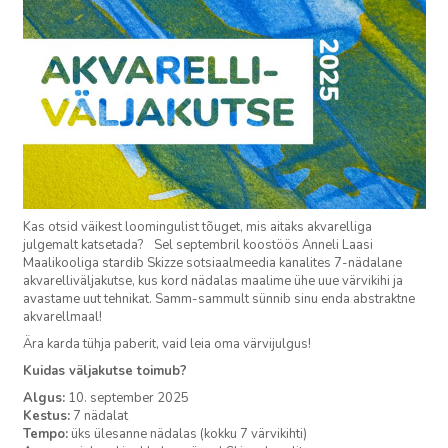
Kas otsid väikest loomingulist tõuget, mis aitaks akvarelliga
julgemalt katsetada? Sel septembril koostöös Anneli Laasi
Maalikooliga stardib Skizze sotsiaalmeedia kanalites 7-nädalane
akvarelliväljakutse, kus kord nädalas maalime ühe uue värvikihi ja
avastame uut tehnikat. Samm-sammult sünnib sinu enda abstraktne
akvarellmaal!
Ära karda tühja paberit, vaid leia oma värvijulgus!
Kuidas väljakutse toimub?
Algus:
10. september 2025
Kestus:
7 nädalat
Tempo:
üks ülesanne nädalas (kokku 7 värvikihti)