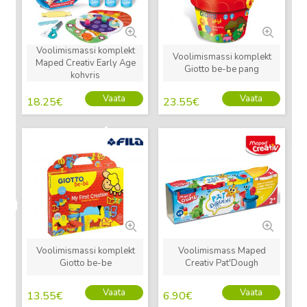
Voolimismassi komplekt
Voolimismassi komplekt
Maped Creativ Early Age
Giotto be-be pang
kohvris
Vaata
Vaata
18.25
€
23.55
€
Uus
Uus
Voolimismassi komplekt
Voolimismass Maped
Giotto be-be
Creativ Pat'Dough
Vaata
Vaata
13.55
€
6.90
€