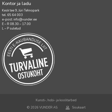
Kontor ja ladu
Kesk tee 9, Jüri Tehnopark
tel. 65 64 003
e-post:
info@vunder.ee
E – R 08.30 – 17.00
L – P suletud
Kunsti-, hobi- ja koolitarbed
© 2026 VUNDER AS
Sisukaart