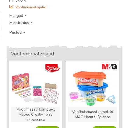
Värvid
Voolimismaterjalid
Mängud
Meisterdus
Pusled
Voolimismaterjalid
Uus
Uus
Voolimissavi komplekt
Voolimismassi komplekt
Maped Creativ Terra
M&G Natural Science
Experience