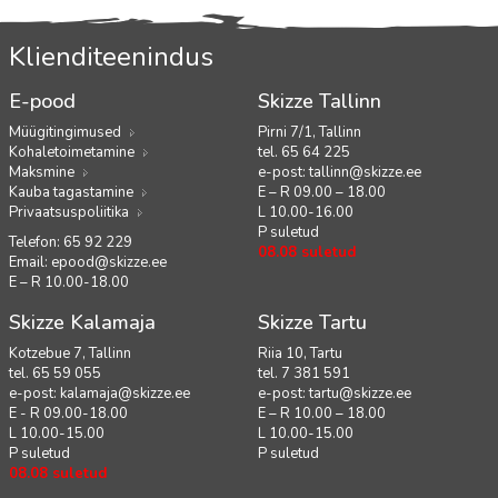
Klienditeenindus
E-pood
Skizze Tallinn
Müügitingimused
Pirni 7/1, Tallinn
Kohaletoimetamine
tel. 65 64 225
Maksmine
e-post:
tallinn@skizze.ee
Kauba tagastamine
E – R 09.00 – 18.00
Privaatsuspoliitika
L 10.00-16.00
P suletud
Telefon: 65 92 229
08.08 suletud
Email:
epood@skizze.ee
E – R 10.00-18.00
Skizze Kalamaja
Skizze Tartu
Kotzebue 7, Tallinn
Riia 10, Tartu
tel. 65 59 055
tel. 7 381 591
e-post:
kalamaja@skizze.ee
e-post:
tartu@skizze.ee
E - R 09.00-18.00
E – R 10.00 – 18.00
L 10.00-15.00
L 10.00-15.00
P suletud
P suletud
08.08 suletud