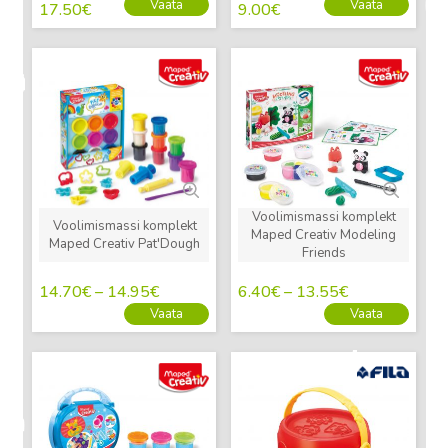
Vaata
Vaata
17.50
€
9.00
€
Uus
Uus
Voolimismassi komplekt
Voolimismassi komplekt
Maped Creativ Modeling
Maped Creativ Pat'Dough
Friends
14.70
€
–
14.95
€
6.40
€
–
13.55
€
Vaata
Vaata
Uus
Uus