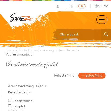
Eesti
0
Skizze
Tooted
Laste vabaaeg
Kunstitarbed
Voolimismaterjalid
Voolimismaterjalid
Puhasta filtrid
—
Sulge filtrid
Arendavad mänguasjad
Kunstitarbed
Joonistamine
Templid