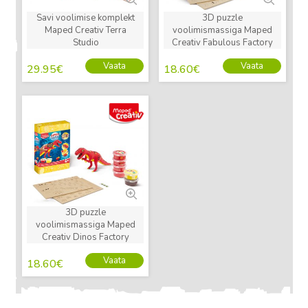
Savi voolimise komplekt
3D puzzle
Maped Creativ Terra
voolimismassiga Maped
Studio
Creativ Fabulous Factory
Vaata
Vaata
29.95
€
18.60
€
Uus
3D puzzle
voolimismassiga Maped
Creativ Dinos Factory
Vaata
18.60
€