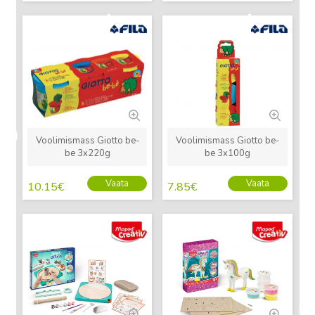
Uus
Uus
Voolimismass Giotto be-
Voolimismass Giotto be-
be 3x220g
be 3x100g
Vaata
Vaata
10.15
€
7.85
€
Uus
Uus