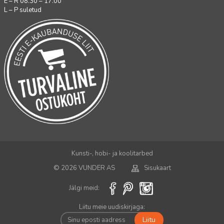
E – R 08.30 – 17.00
L – P suletud
Kunsti-, hobi- ja koolitarbed
© 2026 VUNDER AS
Sisukaart
Jälgi meid:
Liitu meie uudiskirjaga: