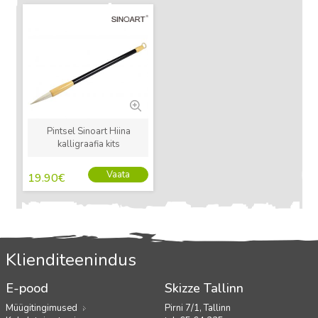
Uus
Pintsel Sinoart Hiina
kalligraafia kits
Vaata
19.90
€
Klienditeenindus
E-pood
Skizze Tallinn
Müügitingimused
Pirni 7/1, Tallinn