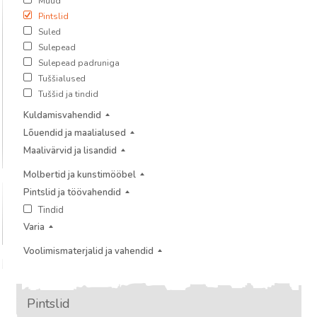
Muud
Pintslid
Suled
Sulepead
Sulepead padruniga
Tuššialused
Tuššid ja tindid
Kuldamisvahendid
Lõuendid ja maalialused
Maalivärvid ja lisandid
Molbertid ja kunstimööbel
Pintslid ja töövahendid
Tindid
Varia
Voolimismaterjalid ja vahendid
Pintslid