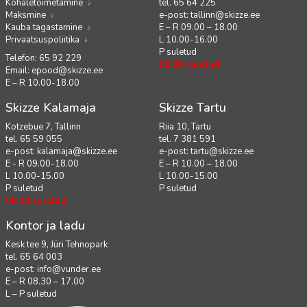
Kohaletoimetamine
tel. 65 64 225
Maksmine
e-post:
tallinn@skizze.ee
Kauba tagastamine
E – R 09.00 – 18.00
Privaatsuspoliitika
L 10.00-16.00
P suletud
Telefon: 65 92 229
08.08 suletud
Email:
epood@skizze.ee
E – R 10.00-18.00
Skizze Kalamaja
Skizze Tartu
Kotzebue 7, Tallinn
Riia 10, Tartu
tel. 65 59 055
tel. 7 381 591
e-post:
kalamaja@skizze.ee
e-post:
tartu@skizze.ee
E - R 09.00-18.00
E – R 10.00 – 18.00
L 10.00-15.00
L 10.00-15.00
P suletud
P suletud
08.08 suletud
Kontor ja ladu
Kesk tee 9, Jüri Tehnopark
tel. 65 64 003
e-post:
info@vunder.ee
E – R 08.30 – 17.00
L – P suletud