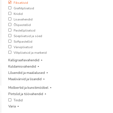
Fiksatiivid
Grafiitpliiatsid
Kriidid
Lisavahendid
Õlipastellid
Pastellpliiatsid
Söepliiatsid ja söed
Softpastellid
Värvipliiatsid
Viltpliiatsid ja markerid
Kalligraafiavahendid
Kuldamisvahendid
Lõuendid ja maalialused
Maalivärvid ja lisandid
Molbertid ja kunstimööbel
Pintslid ja töövahendid
Tindid
Varia