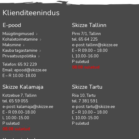
Klienditeenindus
E-pood
Skizze Tallinn
Müügitingimused
Pirni 7/1, Tallinn
Kohaletoimetamine
tel. 65 64 225
Maksmine
e-post:
tallinn@skizze.ee
Kauba tagastamine
E – R 09.00 – 18.00
Privaatsuspoliitika
L 10.00-16.00
P suletud
Telefon: 65 92 229
08.08 suletud
Email:
epood@skizze.ee
E – R 10.00-18.00
Skizze Kalamaja
Skizze Tartu
Kotzebue 7, Tallinn
Riia 10, Tartu
tel. 65 59 055
tel. 7 381 591
e-post:
kalamaja@skizze.ee
e-post:
tartu@skizze.ee
E - R 09.00-18.00
E – R 10.00 – 18.00
L 10.00-15.00
L 10.00-15.00
P suletud
P suletud
08.08 suletud