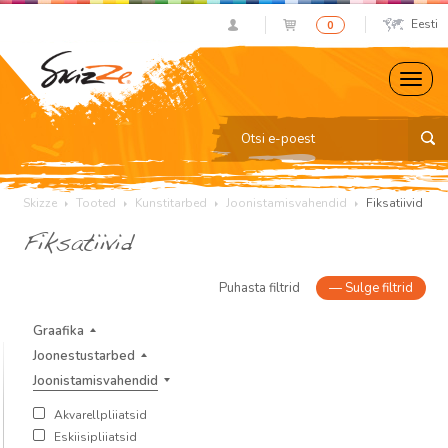
Eesti
0
Skizze
Tooted
Kunstitarbed
Joonistamisvahendid
Fiksatiivid
Fiksatiivid
Puhasta filtrid
—
Sulge filtrid
Graafika
Joonestustarbed
Joonistamisvahendid
Akvarellpliiatsid
Eskiisipliiatsid