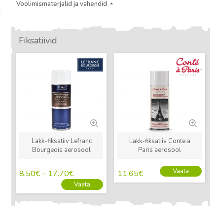
Voolimismaterjalid ja vahendid
Fiksatiivid
Uus
Uus
Lakk-fiksatiiv Lefranc
Lakk-fiksatiiv Conte a
Bourgeois aerosool
Paris aerosool
Vaata
8.50
€
–
17.70
€
11.65
€
Vaata