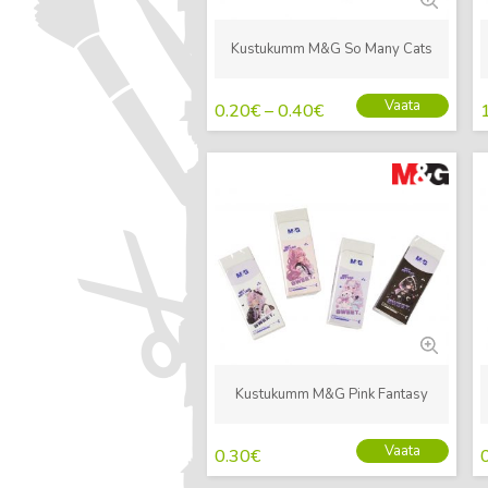
Kustukumm M&G So Many Cats
Vaata
0.20
€
–
0.40
€
Uus
Kustukumm M&G Pink Fantasy
Vaata
0.30
€