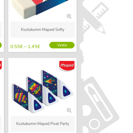
Kustukumm Maped Softy
Vaata
0.55
€
–
1.45
€
Uus
Kustukumm Maped Pixel Party