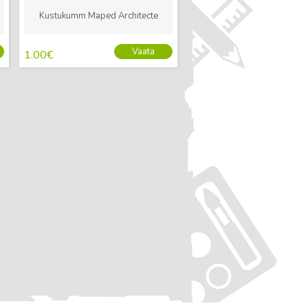
Kustukumm Maped Architecte
Vaata
1.00
€