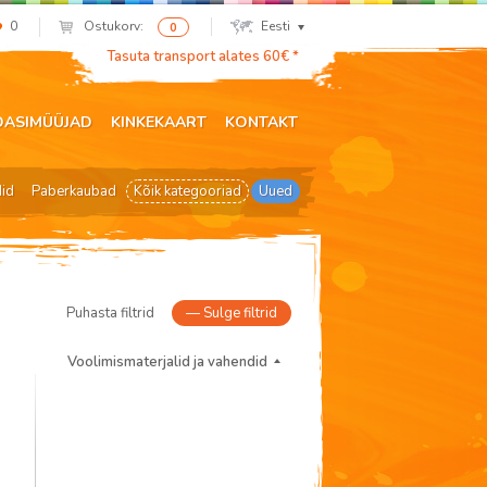
0
Ostukorv:
Eesti
0
Tasuta transport alates 60€ *
DASIMÜÜJAD
KINKEKAART
KONTAKT
did
Paberkaubad
Kõik kategooriad
Uued
Puhasta filtrid
—
Sulge filtrid
Voolimismaterjalid ja vahendid