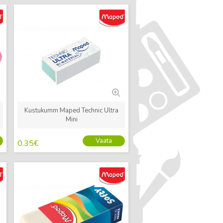
Uus
Kustukumm Maped Technic Ultra
Mini
Vaata
0.35
€
Uus