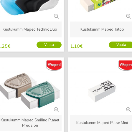
Kustukumm Maped Technic Duo
Kustukumm Maped Tatoo
Vaata
Vaata
1.25
€
1.10
€
Uus
Uus
Kustukumm Maped Smiling Planet
Kustukumm Maped Pulse Mini
Precision