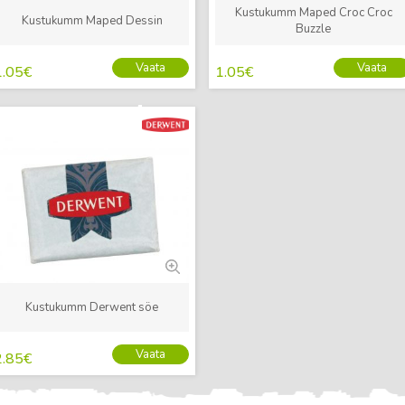
Kustukumm Maped Croc Croc
Kustukumm Maped Dessin
Buzzle
Vaata
Vaata
1.05
€
1.05
€
Uus
Kustukumm Derwent söe
Vaata
2.85
€