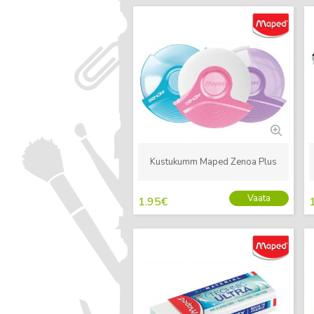
Uus
Kustukumm Maped Zenoa Plus
Vaata
1.95
€
Uus