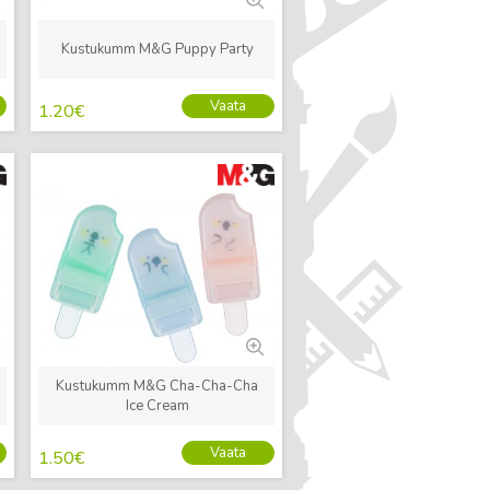
Kustukumm M&G Puppy Party
Vaata
1.20
€
Uus
Kustukumm M&G Cha-Cha-Cha
Ice Cream
Vaata
1.50
€