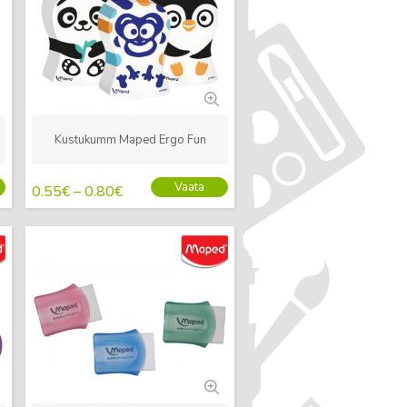
Kustukumm Maped Ergo Fun
Vaata
0.55
€
–
0.80
€
Uus