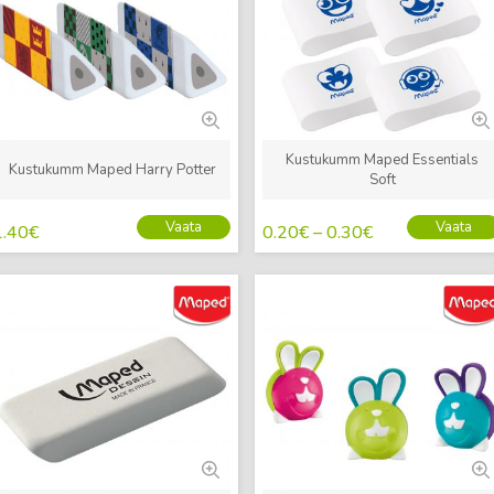
Kustukumm Maped Essentials
Kustukumm Maped Harry Potter
Soft
Vaata
Vaata
1.40
€
0.20
€
–
0.30
€
Uus
Uus