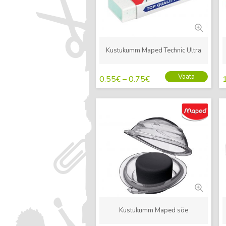
Kustukumm Maped Technic Ultra
Vaata
0.55
€
–
0.75
€
Uus
Kustukumm Maped söe