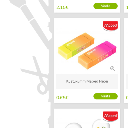
Vaata
2.15
€
Uus
Kustukumm Maped Neon
Vaata
0.65
€
Uus