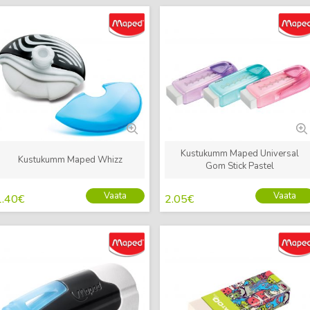
Uus
Uus
Kustukumm Maped Universal
Kustukumm Maped Whizz
Gom Stick Pastel
Vaata
Vaata
1.40
€
2.05
€
Uus
Uus