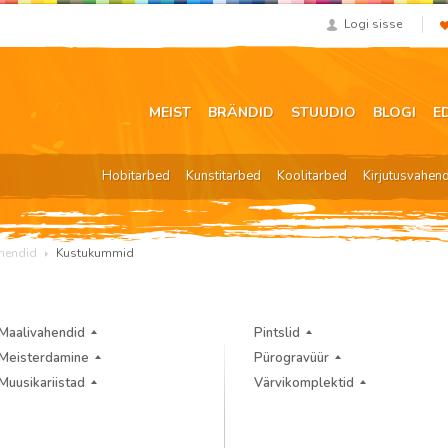
Logi sisse
MEIST
BRÄNDID
STUUDIO
BLOGI
E
Hobitarbed
Kunstitarbed
Koolitarbed
Kirjutusvahen
hendid
Kustukummid
Maalivahendid
Pintslid
Meisterdamine
Pürogravüür
Muusikariistad
Värvikomplektid