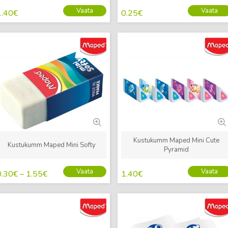
Vaata
Vaata
1.40
€
0.25
€
Uus
Uus
Kustukumm Maped Mini Cute
Kustukumm Maped Mini Softy
Pyramid
Vaata
Vaata
0.30
€
–
1.55
€
1.40
€
Uus
Uus