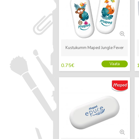
Kustukumm Maped Jungle Fever
Vaata
0.75
€
Uus