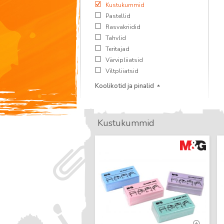
Kustukummid
Pastellid
Rasvakriidid
Tahvlid
Teritajad
Värvipliiatsid
Viltpliiatsid
Koolikotid ja pinalid
Kustukummid
Uus