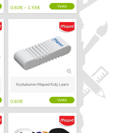
Vaata
0.60
€
–
1.55
€
Uus
Kustukumm Maped Kidy Learn
Vaata
0.60
€
Uus