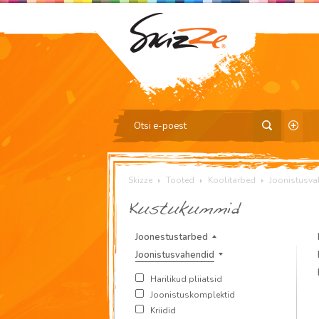
Skizze
Tooted
Koolitarbed
Joonistusva
Kustukummid
Joonestustarbed
Joonistusvahendid
Harilikud pliiatsid
Joonistuskomplektid
Kriidid