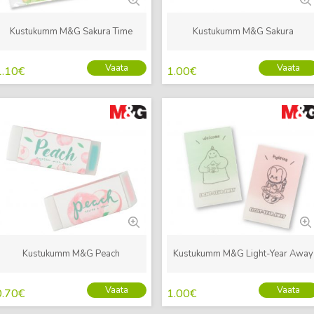
Kustukumm M&G Sakura Time
Kustukumm M&G Sakura
Vaata
Vaata
1.10
€
1.00
€
Uus
Uus
Kustukumm M&G Peach
Kustukumm M&G Light-Year Away
Vaata
Vaata
0.70
€
1.00
€