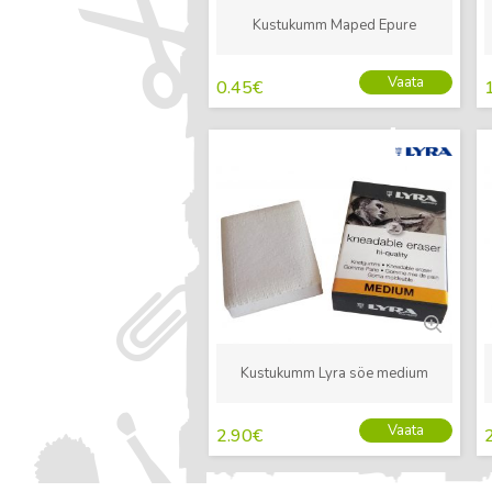
Kustukumm Maped Epure
Vaata
0.45
€
Uus
Kustukumm Lyra söe medium
Vaata
2.90
€