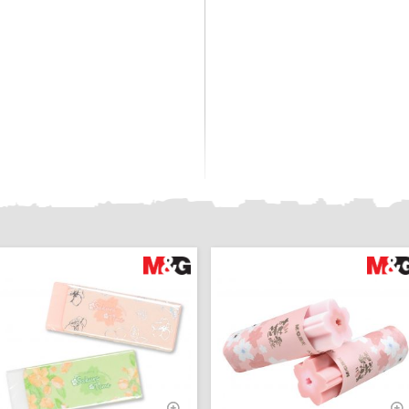
Uus
Uus