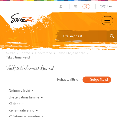
Eesti
0
Skizze
Tooted
Hobitarbed
Tekstiilile ja nahale
Tekstiilimarkerid
Tekstiilimarkerid
Puhasta filtrid
—
Sulge filtrid
Dekoorvärvid
Ehete valmistamine
Käsitöö
Kehamaalivärvid