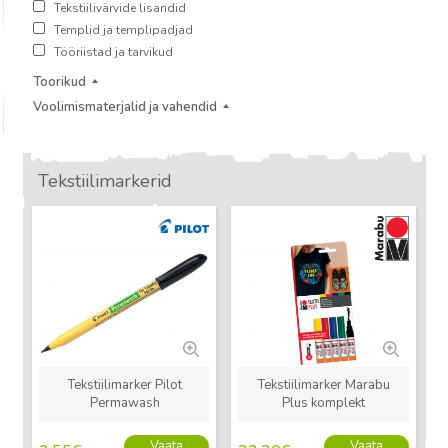
Tekstiilivärvide lisandid
Templid ja templipadjad
Tööriistad ja tarvikud
Toorikud
Voolimismaterjalid ja vahendid
Tekstiilimarkerid
Uus
Uus
Tekstiilimarker Pilot
Tekstiilimarker Marabu
Permawash
Plus komplekt
Vaata
Vaata