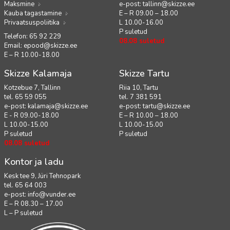
Maksmine
e-post:
tallinn@skizze.ee
Kauba tagastamine
E – R 09.00 – 18.00
Privaatsuspoliitika
L 10.00-16.00
P suletud
Telefon: 65 92 229
08.08 suletud
Email:
epood@skizze.ee
E – R 10.00-18.00
Skizze Kalamaja
Skizze Tartu
Kotzebue 7, Tallinn
Riia 10, Tartu
tel. 65 59 055
tel. 7 381 591
e-post:
kalamaja@skizze.ee
e-post:
tartu@skizze.ee
E - R 09.00-18.00
E – R 10.00 – 18.00
L 10.00-15.00
L 10.00-15.00
P suletud
P suletud
08.08 suletud
Kontor ja ladu
Kesk tee 9, Jüri Tehnopark
tel. 65 64 003
e-post:
info@vunder.ee
E – R 08.30 – 17.00
L – P suletud