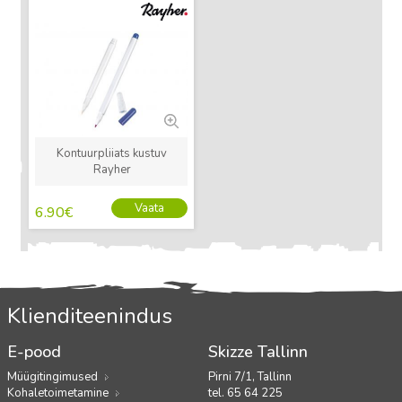
Uus
Kontuurpliiats kustuv
Rayher
Vaata
6.90
€
Klienditeenindus
E-pood
Skizze Tallinn
Müügitingimused
Pirni 7/1, Tallinn
Kohaletoimetamine
tel. 65 64 225