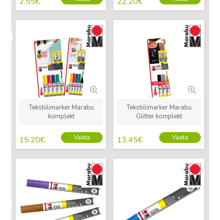
2.55
€
22.20
€
Uus
Uus
Tekstiilimarker Marabu
Tekstiilimarker Marabu
komplekt
Glitter komplekt
Vaata
Vaata
15.20
€
13.45
€
Uus
Uus