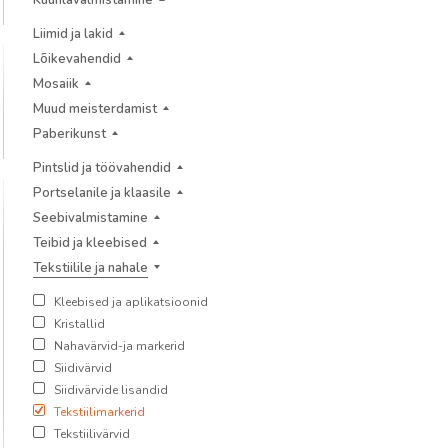
Küünlavalmistamine
Liimid ja lakid
Lõikevahendid
Mosaiik
Muud meisterdamist
Paberikunst
Pintslid ja töövahendid
Portselanile ja klaasile
Seebivalmistamine
Teibid ja kleebised
Tekstiilile ja nahale
Kleebised ja aplikatsioonid
Kristallid
Nahavärvid-ja markerid
Siidivärvid
Siidivärvide lisandid
Tekstiilimarkerid
Tekstiilivärvid