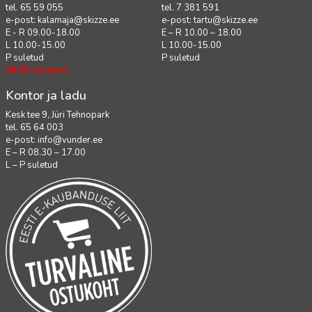
tel. 65 59 055
tel. 7 381 591
e-post:
kalamaja@skizze.ee
e-post:
tartu@skizze.ee
E - R 09.00-18.00
E – R 10.00 – 18.00
L 10.00-15.00
L 10.00-15.00
P suletud
P suletud
08.08 suletud
Kontor ja ladu
Kesk tee 9, Jüri Tehnopark
tel. 65 64 003
e-post:
info@vunder.ee
E – R 08.30 – 17.00
L – P suletud