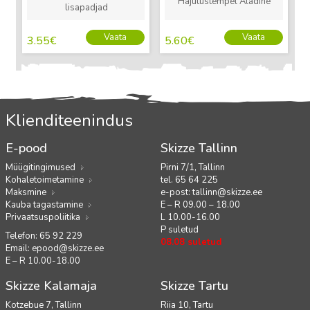
Hajutustempel Aladine
lisapadjad
Vaata
Vaata
3.55
€
5.60
€
Klienditeenindus
E-pood
Skizze Tallinn
Müügitingimused
Pirni 7/1, Tallinn
Kohaletoimetamine
tel. 65 64 225
Maksmine
e-post:
tallinn@skizze.ee
Kauba tagastamine
E – R 09.00 – 18.00
Privaatsuspoliitika
L 10.00-16.00
P suletud
Telefon: 65 92 229
08.08 suletud
Email:
epood@skizze.ee
E – R 10.00-18.00
Skizze Kalamaja
Skizze Tartu
Kotzebue 7, Tallinn
Riia 10, Tartu