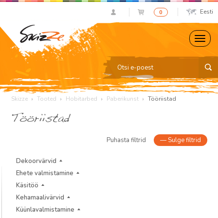
Eesti
0
Skizze
Tooted
Hobitarbed
Paberikunst
Tööriistad
Tööriistad
Puhasta filtrid
—
Sulge filtrid
Dekoorvärvid
Ehete valmistamine
Käsitöö
Kehamaalivärvid
Küünlavalmistamine