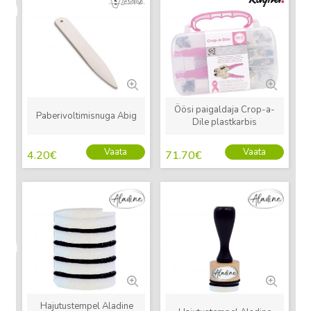
Uus
Uus
Öösi paigaldaja Crop-a-
Paberivoltimisnuga Abig
Dile plastkarbis
Vaata
Vaata
4.20
€
71.70
€
Uus
Uus
Hajutustempel Aladine