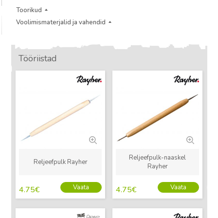
Toorikud
Voolimismaterjalid ja vahendid
Tööriistad
Uus
Uus
Reljeefpulk-naaskel
Reljeefpulk Rayher
Rayher
Vaata
Vaata
4.75
€
4.75
€