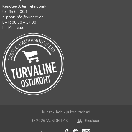
Kesk tee 9, Jüri Tehnopark
tel. 65 64 003
e-post:
info@vunder.ee
E – R 08.30 – 17.00
L – P suletud
Kunsti-, hobi- ja koolitarbed
© 2026 VUNDER AS
Sisukaart