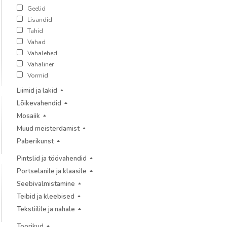
Geelid
Lisandid
Tahid
Vahad
Vahalehed
Vahaliner
Vormid
Liimid ja lakid
Lõikevahendid
Mosaiik
Muud meisterdamist
Paberikunst
Pintslid ja töövahendid
Portselanile ja klaasile
Seebivalmistamine
Teibid ja kleebised
Tekstiilile ja nahale
Toorikud