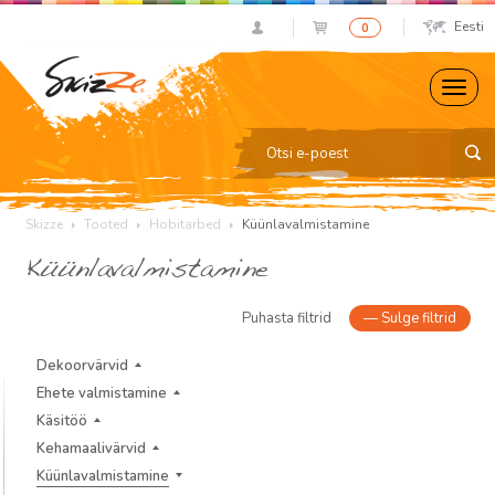
Eesti
0
Skizze
Tooted
Hobitarbed
Küünlavalmistamine
Küünlavalmistamine
Puhasta filtrid
—
Sulge filtrid
Dekoorvärvid
Ehete valmistamine
Käsitöö
Kehamaalivärvid
Küünlavalmistamine