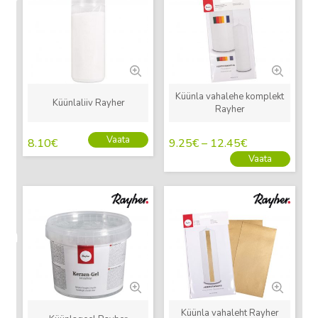
Küünla vahalehe komplekt
Küünlaliiv Rayher
Rayher
Vaata
8.10
€
9.25
€
–
12.45
€
Vaata
Uus
Uus
Küünla vahaleht Rayher