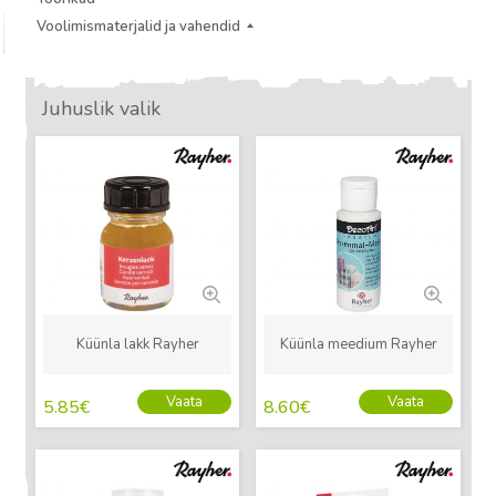
Voolimismaterjalid ja vahendid
Juhuslik valik
Uus
Uus
Küünla lakk Rayher
Küünla meedium Rayher
Vaata
Vaata
5.85
€
8.60
€
Uus
Uus