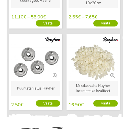
Küünlageel Rayher
10x20cm
11.10
€
–
58.00
€
2.55
€
–
7.65
€
Vaata
Vaata
Uus
Uus
Mesilasvaha Rayher
Küünlatahialus Rayher
kosmeetika kvaliteet
Vaata
Vaata
2.50
€
16.90
€