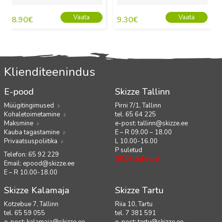
Vaata
Vaata
8.90
€
9.30
€
Klienditeenindus
E-pood
Skizze Tallinn
Müügitingimused
Pirni 7/1, Tallinn
Kohaletoimetamine
tel. 65 64 225
Maksmine
e-post:
tallinn@skizze.ee
Kauba tagastamine
E – R 09.00 – 18.00
Privaatsuspoliitika
L 10.00-16.00
P suletud
Telefon: 65 92 229
08.08 suletud
Email:
epood@skizze.ee
E – R 10.00-18.00
Skizze Kalamaja
Skizze Tartu
Kotzebue 7, Tallinn
Riia 10, Tartu
tel. 65 59 055
tel. 7 381 591