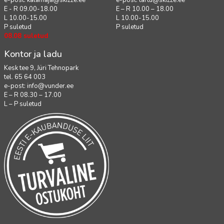
e-post:
kalamaja@skizze.ee
e-post:
tartu@skizze.ee
E - R 09.00-18.00
E – R 10.00 – 18.00
L 10.00-15.00
L 10.00-15.00
P suletud
P suletud
08.08 suletud
Kontor ja ladu
Kesk tee 9, Jüri Tehnopark
tel. 65 64 003
e-post:
info@vunder.ee
E – R 08.30 – 17.00
L – P suletud