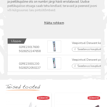
ja peitlikujuline ots on numbri järgi hästi eristatavad. Uudse
peitlikujulise otsaga saab teha kindlaid, teravaid ja peeneid jooni
või külgsuunas laiu pintslitõmbeid.
Näita rohkem
Lõppev
Veepintsel Derwent keskm
02RE23017600
Saadavus kauplustes
5028252247658
Veepintsel Derwent peenik
02RE23001230
Saadavus kauplustes
5028252050227
Teised tooted
Uus
Uus