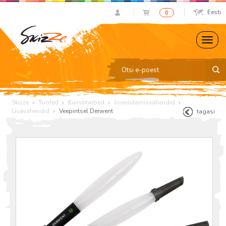
Eesti
0
Skizze
Tooted
Kunstitarbed
Joonistamisvahendid
Lisavahendid
Veepintsel Derwent
tagasi