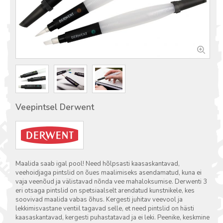
Veepintsel Derwent
Maalida saab igal pool! Need hõlpsasti kaasaskantavad,
veehoidjaga pintslid on õues maalimiseks asendamatud, kuna ei
vaja veenõud ja välistavad nõnda vee mahaloksumise. Derwenti 3
eri otsaga pintslid on spetsiaalselt arendatud kunstnikele, kes
soovivad maalida vabas õhus. Kergesti juhitav veevool ja
lekkimisvastane ventiil tagavad selle, et need pintslid on hästi
kaasaskantavad, kergesti puhastatavad ja ei leki. Peenike, keskmine