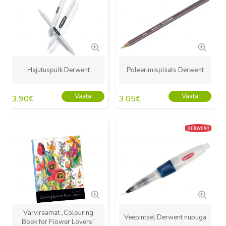
Hajutuspulk Derwent
Poleerimispliiats Derwent
Vaata
Vaata
3.90
€
3.05
€
Uus
Uus
Värviraamat „Colouring
Veepintsel Derwent nupuga
Book for Flower Lovers“