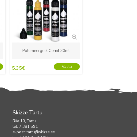
Polümeergeel Cernit 30ml
Vaata
5.35
€
Skizze Tartu
Riia 10, Tartu
tel. 7 381 591
e-post:
tartu@skizze.ee