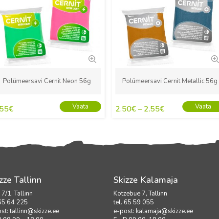
Polümeersavi Cernit Neon 56g
Polümeersavi Cernit Metallic 56g
Vaata
Vaata
.55
€
2.50
€
–
2.55
€
zze Tallinn
Skizze Kalamaja
i 7/1, Tallinn
Kotzebue 7, Tallinn
 65 64 225
tel. 65 59 055
ost:
tallinn@skizze.ee
e-post:
kalamaja@skizze.ee