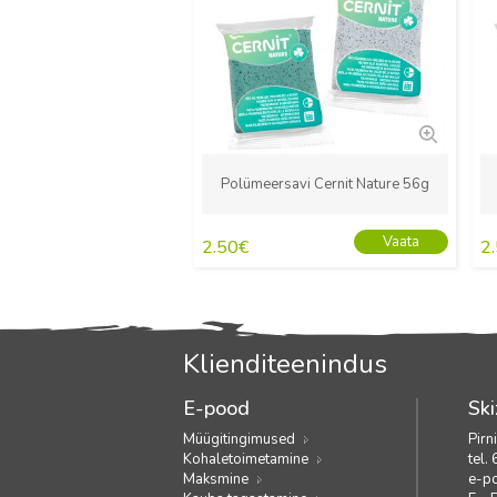
Polümeersavi Cernit Nature 56g
Vaata
2.50
€
2
Klienditeenindus
E-pood
Ski
Müügitingimused
Pirn
Kohaletoimetamine
tel.
Maksmine
e-p