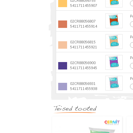
02CR88056755
5411711455907
P
02CR88056807
5411711455914
P
02CR88056815
5411711455921
P
02CR88056900
5411711455945
P
02CR88056931
5411711455938
Teised tooted
Uus