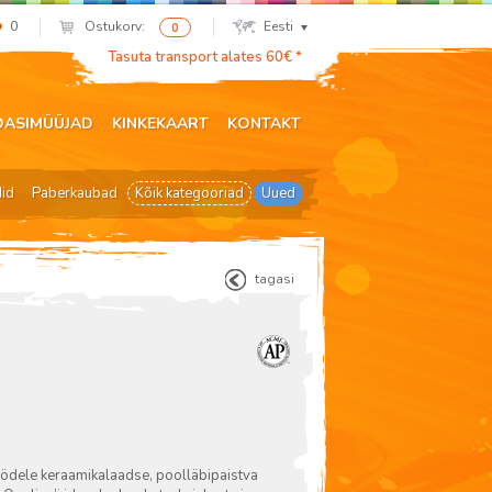
0
Ostukorv:
Eesti
0
Tasuta transport alates 60€ *
DASIMÜÜJAD
KINKEKAART
KONTAKT
did
Paberkaubad
Kõik kategooriad
Uued
tagasi
töödele keraamikalaadse, poolläbipaistva