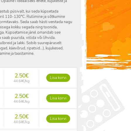
paline’i ideaalseks ehete, kujukeste ja
astub püsivalt, kui seda küpsetada
ril 110-130°C. Rullimine ja sõtkumine
vormitavaks. Seda saab hästi venitada nagu
steisega kokku segada ning toonida,
ega. Küpsetamise järel omandab see
saab puurida, viilida või lihvida.
lbreid ja lakki. Sobib suurepäraselt
gad, käevõrud, ripatsid…), kujukesed,
amine ja taastamine.
2.50
€
Lisa korvi
44.64
€
/kg
2.50
€
Lisa korvi
44.64
€
/kg
2.50
€
Lisa korvi
44.64
€
/kg