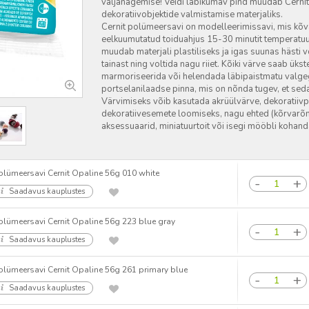
väljanägemise! Veidi läbikumav pind muudab Cernit O
dekoratiivobjektide valmistamise materjaliks.
Cernit polümeersavi on modelleerimissavi, mis kõv
eelkuumutatud toiduahjus 15-30 minutit temperatuu
muudab materjali plastiliseks ja igas suunas hästi 
tainast ning voltida nagu riiet. Kõiki värve saab ük
marmoriseerida või helendada läbipaistmatu valg
portselanilaadse pinna, mis on nõnda tugev, et seda 
Värvimiseks võib kasutada akrüülvärve, dekoratiivpu
dekoratiivesemete loomiseks, nagu ehted (kõrvarõn
aksessuaarid, miniatuurtoit või isegi mööbli kohand
olümeersavi Cernit Opaline 56g 010 white
Saadavus kauplustes
olümeersavi Cernit Opaline 56g 223 blue gray
Saadavus kauplustes
olümeersavi Cernit Opaline 56g 261 primary blue
Saadavus kauplustes