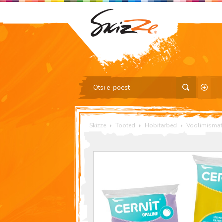
Skizze
Tooted
Hobitarbed
Voolimismate