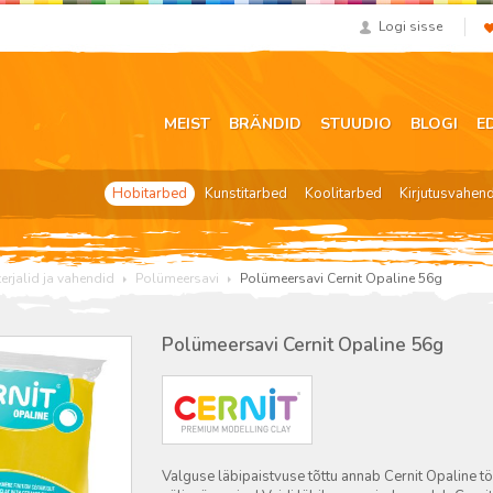
Logi sisse
MEIST
BRÄNDID
STUUDIO
BLOGI
E
Hobitarbed
Kunstitarbed
Koolitarbed
Kirjutusvahen
rjalid ja vahendid
Polümeersavi
Polümeersavi Cernit Opaline 56g
Polümeersavi Cernit Opaline 56g
Valguse läbipaistvuse tõttu annab Cernit Opaline 