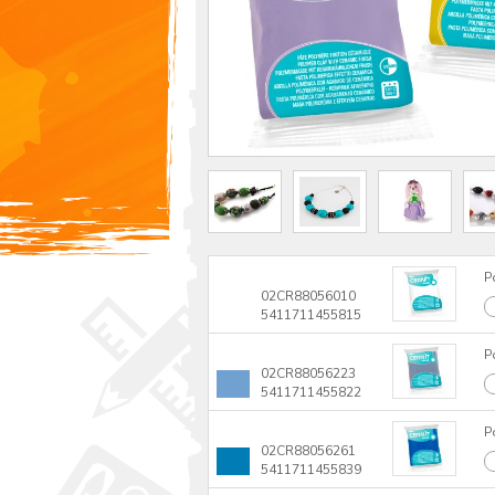
P
02CR88056010
5411711455815
P
02CR88056223
5411711455822
P
02CR88056261
5411711455839