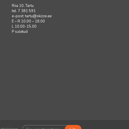
Riia 10, Tartu
tel. 7 381 591
e-post:
tartu@skizze.ee
E – R 10.00 – 18.00
L 10.00-15.00
P suletud