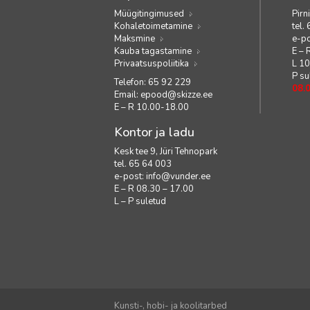
Müügitingimused
Pirn
Kohaletoimetamine
tel.
Maksmine
e-p
Kauba tagastamine
E – 
Privaatsuspoliitika
L 1
P su
Telefon: 65 92 229
08.
Email:
epood@skizze.ee
E – R 10.00-18.00
Kontor ja ladu
Kesk tee 9, Jüri Tehnopark
tel. 65 64 003
e-post:
info@vunder.ee
E – R 08.30 – 17.00
L – P suletud
Kunsti-, hobi- ja koolitarbed