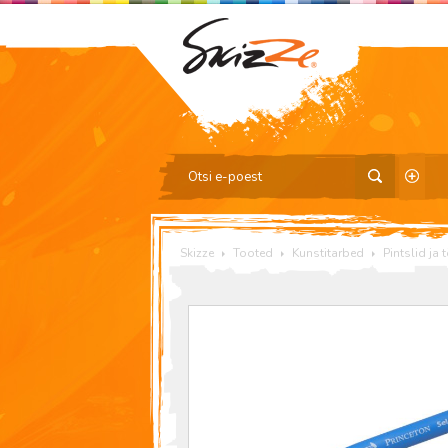
Skizze
Tooted
Kunstitarbed
Pintslid ja