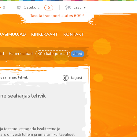
0
Ostukorv:
Eesti
0
Tasuta transport alates 60€ *
DASIMÜÜJAD
KINKEKAART
KONTAKT
did
Paberkaubad
Kõik kategooriad
Uued
 seaharjas lehvik
tagasi
ine seaharjas lehvik
ja testitud, et tagada kvaliteetne ja
vars on veidi lühem ja ümaram kui tavalisel