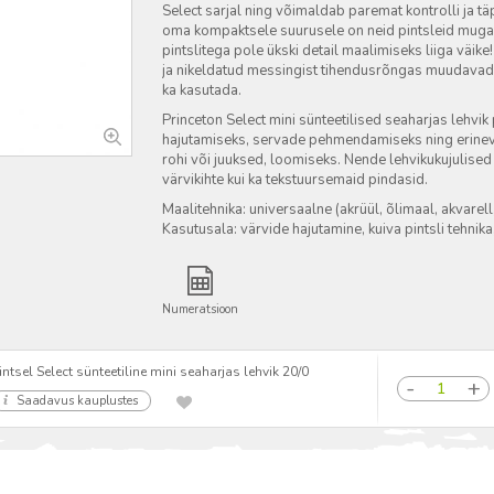
Select sarjal ning võimaldab paremat kontrolli ja t
oma kompaktsele suurusele on neid pintsleid mugav k
pintslitega pole ükski detail maalimiseks liiga väike
ja nikeldatud messingist tihendusrõngas muudavad Se
ka kasutada.
Princeton Select mini sünteetilised seaharjas lehvi
hajutamiseks, servade pehmendamiseks ning erinevat
rohi või juuksed, loomiseks. Nende lehvikukujulised
värvikihte kui ka tekstuursemaid pindasid.
Maalitehnika: universaalne (akrüül, õlimaal, akvarell, t
Kasutusala: värvide hajutamine, kuiva pintsli tehnika,
Numeratsioon
intsel Select sünteetiline mini seaharjas lehvik 20/0
Saadavus kauplustes