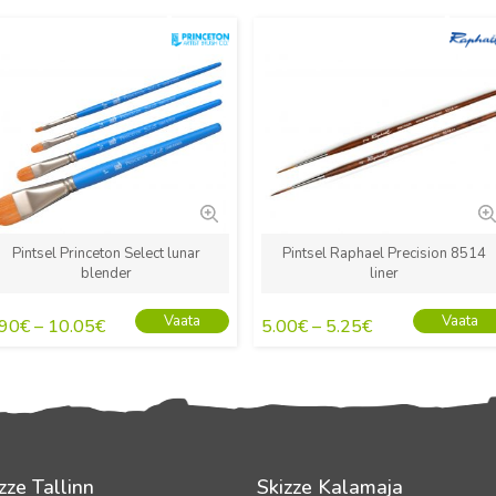
Uus
Uus
Pintsel Princeton Select lunar
Pintsel Raphael Precision 8514
blender
liner
Vaata
Vaata
.90
€
–
10.05
€
5.00
€
–
5.25
€
zze Tallinn
Skizze Kalamaja