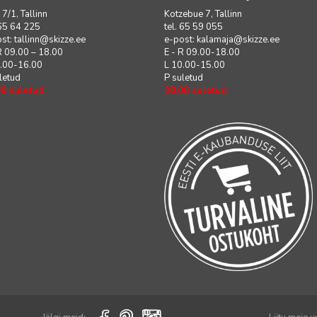
i 7/1, Tallinn
Kotzebue 7, Tallinn
 65 64 225
tel. 65 59 055
ost:
tallinn@skizze.ee
e-post:
kalamaja@skizze.ee
R 09.00 – 18.00
E - R 09.00-18.00
0.00-16.00
L 10.00-15.00
letud
P suletud
08 suletud
08.08 suletud