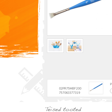
P
02PR75MBF200
757063377319
Teised tooted