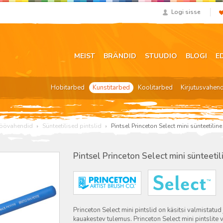
Logi sisse
MEIST
BRÄNDID
STUUDIO
BLOGI
E
Hobitarbed
Kunstitarbed
Koolitarbed
Kirjutusvahen
 töövahendid
Sünteetilised pintslid
Pintsel Princeton Select mini sünteetiline
Pintsel Princeton Select mini sünteetil
Princeton Select mini pintslid on käsitsi valmistatud 
kauakestev tulemus. Princeton Select mini pintslite 