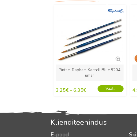
Uus
Pintsel Raphael Kaerell Blue 8204
ümar
Vaata
3.25
€
–
6.35
€
4
Klienditeenindus
E-pood
Ski