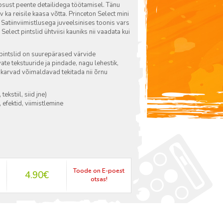
äpsust peente detailidega töötamisel. Tänu
a reisile kaasa võtta. Princeton Select mini
! Satiinviimistlusega juveelsinises toonis vars
lect pintslid ühtviisi kauniks nii vaadata kui
k pintslid on suurepärased värvide
e tekstuuride ja pindade, nagu lehestik,
 karvad võimaldavad tekitada nii õrnu
ekstiil, siid jne)
 efektid, viimistlemine
Toode on E-poest
4.90
€
otsas!