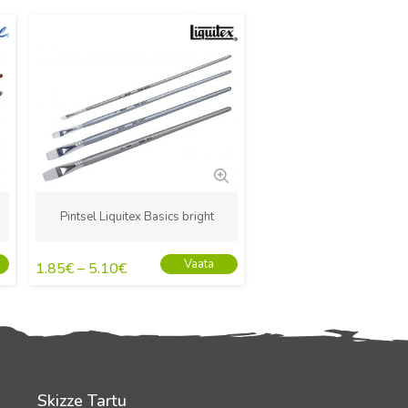
Uus
Pintsel Liquitex Basics bright
Vaata
1.85
€
–
5.10
€
Skizze Tartu