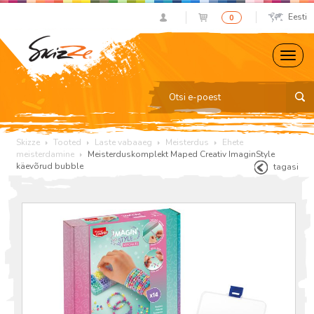
Eesti
0
Skizze
Tooted
Laste vabaaeg
Meisterdus
Ehete
meisterdamine
Meisterduskomplekt Maped Creativ ImaginStyle
käevõrud bubble
tagasi