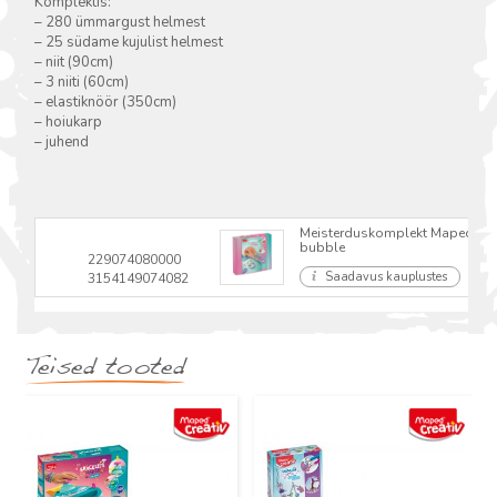
Komplektis:
– 280 ümmargust helmest
– 25 südame kujulist helmest
– niit (90cm)
– 3 niiti (60cm)
– elastiknöör (350cm)
– hoiukarp
– juhend
Meisterduskomplekt Maped Crea
bubble
229074080000
Saadavus kauplustes
3154149074082
Teised tooted
Uus
Uus