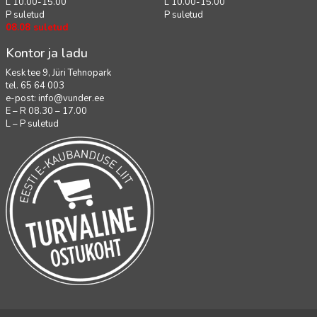
L 10.00-15.00
L 10.00-15.00
P suletud
P suletud
08.08 suletud
Kontor ja ladu
Kesk tee 9, Jüri Tehnopark
tel. 65 64 003
e-post:
info@vunder.ee
E – R 08.30 – 17.00
L – P suletud