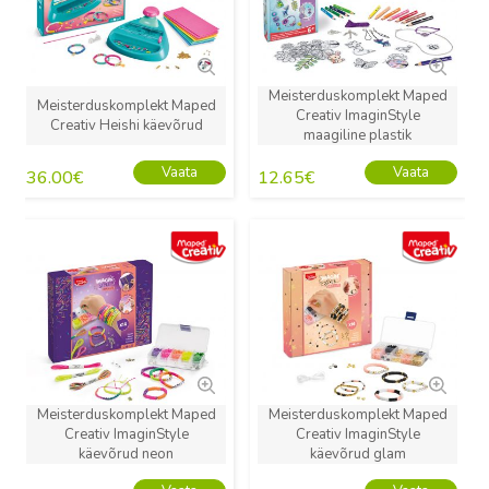
Meisterduskomplekt Maped
Meisterduskomplekt Maped
Creativ ImaginStyle
Creativ Heishi käevõrud
maagiline plastik
Vaata
Vaata
36.00
€
12.65
€
Uus
Uus
Meisterduskomplekt Maped
Meisterduskomplekt Maped
Creativ ImaginStyle
Creativ ImaginStyle
käevõrud neon
käevõrud glam