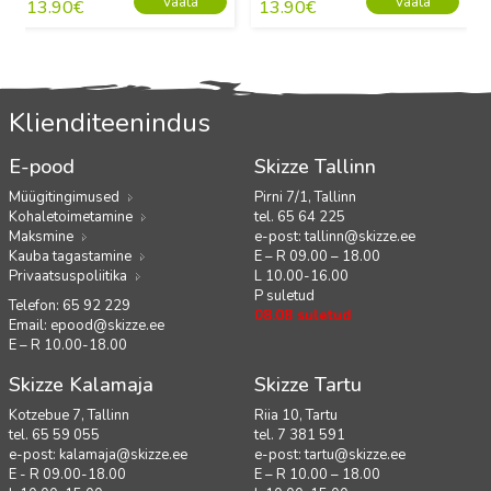
Vaata
Vaata
13.90
€
13.90
€
Klienditeenindus
E-pood
Skizze Tallinn
Müügitingimused
Pirni 7/1, Tallinn
Kohaletoimetamine
tel. 65 64 225
Maksmine
e-post:
tallinn@skizze.ee
Kauba tagastamine
E – R 09.00 – 18.00
Privaatsuspoliitika
L 10.00-16.00
P suletud
Telefon: 65 92 229
08.08 suletud
Email:
epood@skizze.ee
E – R 10.00-18.00
Skizze Kalamaja
Skizze Tartu
Kotzebue 7, Tallinn
Riia 10, Tartu
tel. 65 59 055
tel. 7 381 591
e-post:
kalamaja@skizze.ee
e-post:
tartu@skizze.ee
E - R 09.00-18.00
E – R 10.00 – 18.00