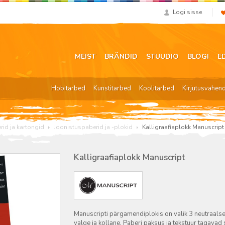
Logi sisse
MEIST
BRÄNDID
STUUDIO
BLOGI
E
Hobitarbed
Kunstitarbed
Koolitarbed
Kirjutusvahen
rid ja kartongid
Joonistuspaberid ja -plokid
Kalligraafiaplokk Manuscript
Kalligraafiaplokk Manuscript
Manuscripti pärgamendiplokis on valik 3 neutraals
valge ja kollane. Paberi paksus ja tekstuur tagavad se