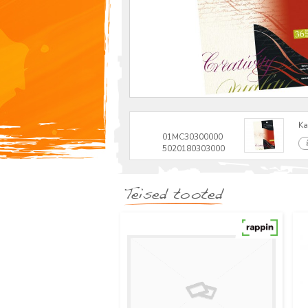
Ka
01MC30300000
5020180303000
Teised tooted
Uus