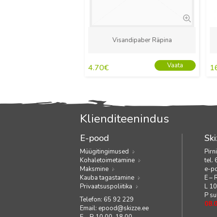
Visandipaber Räpina
Vaata
4.70
€
1
Klienditeenindus
E-pood
Ski
Müügitingimused
Pirn
Kohaletoimetamine
tel.
Maksmine
e-p
Kauba tagastamine
E – 
Privaatsuspoliitika
L 1
P su
Telefon: 65 92 229
08.
Email:
epood@skizze.ee