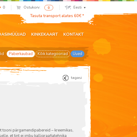
0
Ostukorv:
Eesti
0
Tasuta transport alates 60€ *
DASIMÜÜJAD
KINKEKAART
KONTAKT
did
Paberkaubad
Kõik kategooriad
Uued
tagasi
et tooni pärgamendipabereid – kreemikas,
lle, et tint ei imbu kalligraafiatehnika