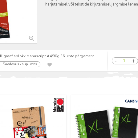
harjutamisel või tekstide kirjutamisel järgmise lehen
lligraafiaplokk Manuscript A4/90g 36 lehte pärgament
Saadavus kauplustes
Uus
Uus