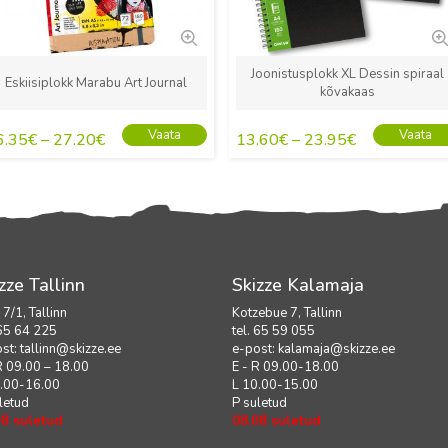
Joonistusplokk XL Dessin spiraal
Eskiisiplokk Marabu Art Journal
kõvakaas
Vaata
Vaata
6.35
€
–
27.20
€
13.60
€
–
23.95
€
zze Tallinn
Skizze Kalamaja
i 7/1, Tallinn
Kotzebue 7, Tallinn
 65 64 225
tel. 65 59 055
ost:
tallinn@skizze.ee
e-post:
kalamaja@skizze.ee
R 09.00 – 18.00
E - R 09.00-18.00
0.00-16.00
L 10.00-15.00
letud
P suletud
08 suletud
08.08 suletud