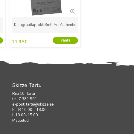
Kalligraafiaplokk Smlt Art Authentic
Vaata
11.95
€
Skizze Tartu
Riia 10, Tartu
tel. 7 381 591
e-post:
tartu@skizze.ee
E – R 10.00 – 18.00
L 10.00-15.00
P suletud