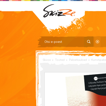
Skizze
Tooted
Paberkaubad
Kunstipabe