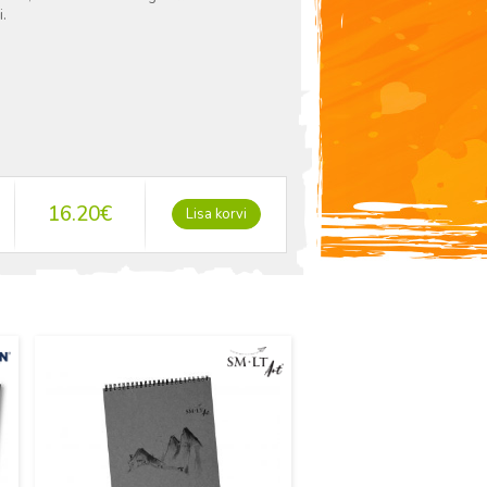
i.
16.20
€
Lisa korvi
Uus