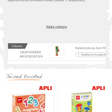
kujutlusvõime stimuleerimiseks (alates 3. eluaastast).
Näita rohkem
Lõppev
Kaleidoskoop Apli Monst
181874200000
Saadavus kauplustes
8410782187424
Teised tooted
Uus
Uus