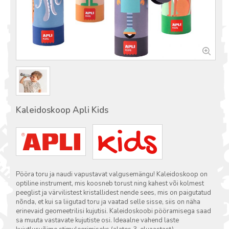
Kaleidoskoop Apli Kids
Pööra toru ja naudi vapustavat valgusemängu! Kaleidoskoop on
optiline instrument, mis koosneb torust ning kahest või kolmest
peeglist ja värvilistest kristallidest nende sees, mis on paigutatud
nõnda, et kui sa liigutad toru ja vaatad selle sisse, siis on näha
erinevaid geomeetrilisi kujutisi. Kaleidoskoobi pööramisega saad
sa muuta vastavate kujutiste osi. Ideaalne vahend laste