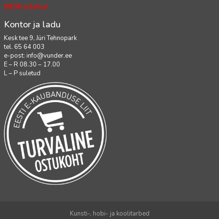
08.08 suletud
Kontor ja ladu
Kesk tee 9, Jüri Tehnopark
tel. 65 64 003
e-post:
info@vunder.ee
E – R 08.30 – 17.00
L – P suletud
Kunsti-, hobi- ja koolitarbed