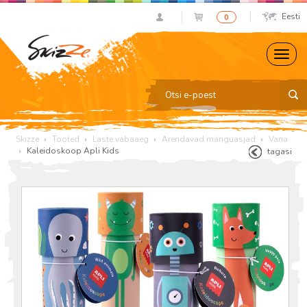
Eesti
0
Skizze
Tooted
Laste vabaaeg
Arendavad mänguasjad
Varia
Kaleidoskoop Apli Kids
tagasi