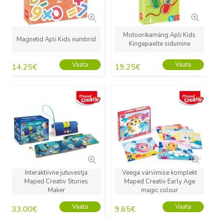
Motoorikamäng Apli Kids
Magnetid Apli Kids numbrid
Kingapaelte sidumine
Vaata
Vaata
14.25
€
19.25
€
Uus
Uus
Interaktiivne jutuvestja
Veega värvimise komplekt
Maped Creativ Stories
Maped Creativ Early Age
Maker
magic colour
Vaata
Vaata
33.00
€
9.65
€