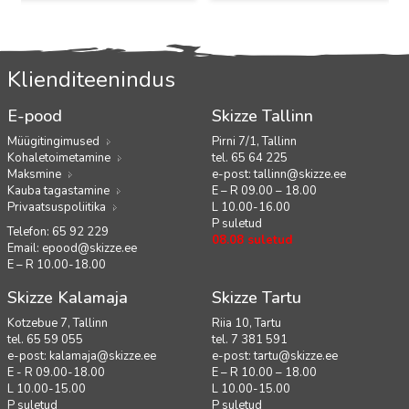
Klienditeenindus
E-pood
Skizze Tallinn
Müügitingimused
Pirni 7/1, Tallinn
Kohaletoimetamine
tel. 65 64 225
Maksmine
e-post:
tallinn@skizze.ee
Kauba tagastamine
E – R 09.00 – 18.00
Privaatsuspoliitika
L 10.00-16.00
P suletud
Telefon: 65 92 229
08.08 suletud
Email:
epood@skizze.ee
E – R 10.00-18.00
Skizze Kalamaja
Skizze Tartu
Kotzebue 7, Tallinn
Riia 10, Tartu
tel. 65 59 055
tel. 7 381 591
e-post:
kalamaja@skizze.ee
e-post:
tartu@skizze.ee
E - R 09.00-18.00
E – R 10.00 – 18.00
L 10.00-15.00
L 10.00-15.00
P suletud
P suletud