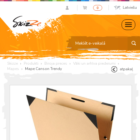
Latviešu
0
Skizze
Produkti
Biroja preces
Vāki un arhīva piederumi
Mapes
Mape Canson Trendy
atpakaļ