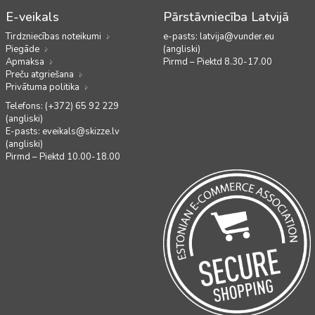
E-veikals
Pārstāvniecība Latvijā
Tirdzniecības noteikumi
e-pasts:
latvija@vunder.eu
Piegāde
(angliski)
Apmaksa
Pirmd – Piektd 8.30-17.00
Preču atgriešana
Privātuma politika
Telefons: (+372) 65 92 229
(angliski)
E-pasts:
eveikals@skizze.lv
(angliski)
Pirmd – Piektd 10.00-18.00