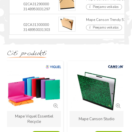
02CA31290000
Pieejams veikalos
3148950031297
Mape Canson Trendy 52x72
02CA31300000
Pieejams veikalos
3148950031303
Citi produkti
Jauns
Jauns
Mape Viquel Essentiel
Mape Canson Studio
Recycle