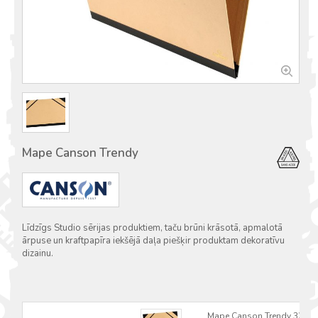
Mape Canson Trendy
Līdzīgs Studio sērijas produktiem, taču brūni krāsotā, apmalotā
ārpuse un kraftpapīra iekšējā daļa piešķir produktam dekoratīvu
dizainu.
Mape Canson Trendy 32x45