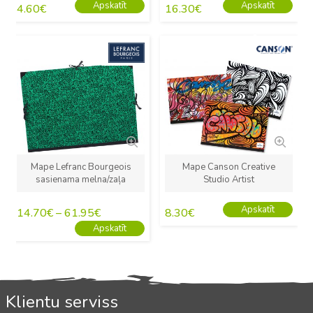
Apskatīt
Apskatīt
4.60
€
16.30
€
Jauns
Jauns
Mape Lefranc Bourgeois
Mape Canson Creative
sasienama melna/zaļa
Studio Artist
Apskatīt
14.70
€
–
61.95
€
8.30
€
Apskatīt
Klientu serviss