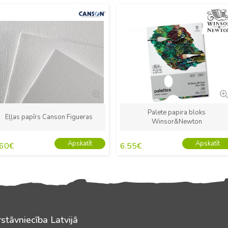
Jauns
Jauns
Palete papira bloks
Eļļas papīrs Canson Figueras
Winsor&Newton
Apskatīt
Apskatīt
.60
€
6.55
€
stāvniecība Latvijā