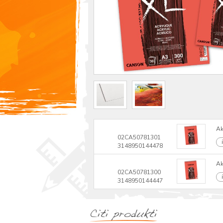
Ak
02CA50781301
3148950144478
Ak
02CA50781300
3148950144447
Citi produkti