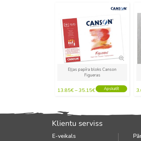
Jauns
Eļļas papīra bloks Canson
Figueras
Apskatīt
13.85
€
–
35.15
€
3
Klientu serviss
E-veikals
Pār