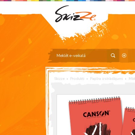
Skizze
Produkti
Papīra izstrādājumi
Māk