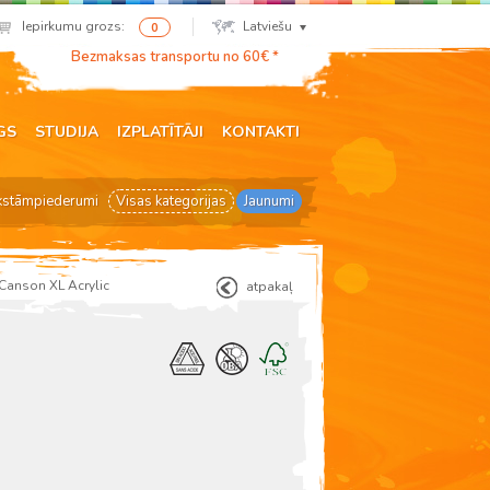
Iepirkumu grozs:
Latviešu
0
Bezmaksas transportu no 60€ *
GS
STUDIJA
IZPLATĪTĀJI
KONTAKTI
kstāmpiederumi
Visas kategorijas
Jaunumi
 Canson XL Acrylic
atpakaļ