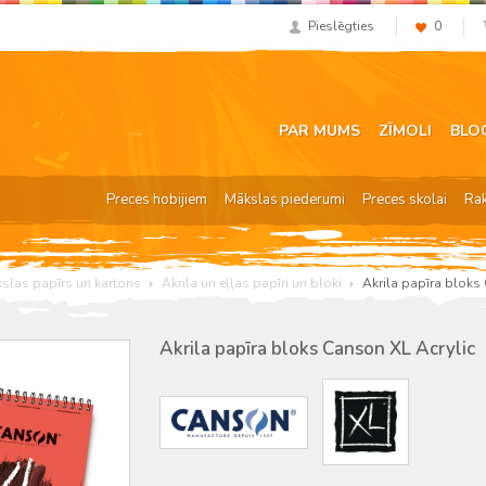
Pieslēgties
0
PAR MUMS
ZĪMOLI
BLO
Preces hobijiem
Mākslas piederumi
Preces skolai
Ra
slas papīrs un kartons
Akrila un eļļas papīri un bloki
Akrila papīra bloks
Akrila papīra bloks Canson XL Acrylic