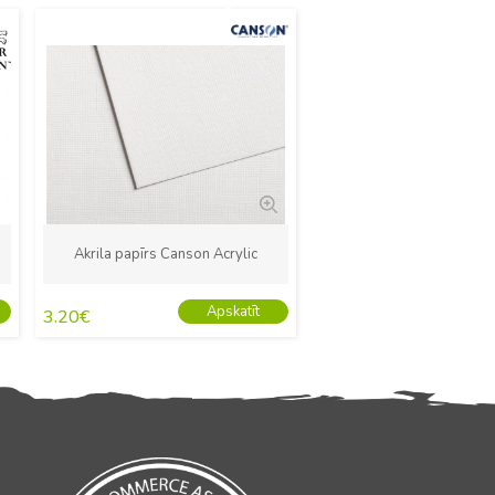
Jauns
Akrila papīrs Canson Acrylic
Apskatīt
3.20
€