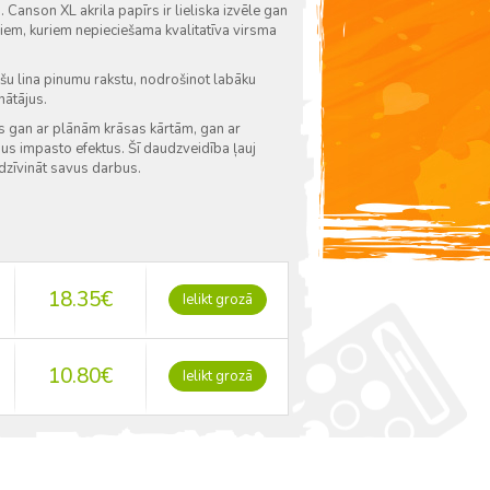
Canson XL akrila papīrs ir lieliska izvēle gan
iem, kuriem nepieciešama kvalitatīva virsma
šu lina pinumu rakstu, nodrošinot labāku
nātājus.
as gan ar plānām krāsas kārtām, gan ar
gus impasto efektus. Šī daudzveidība ļauj
dzīvināt savus darbus.
18.35
€
Ielikt grozā
10.80
€
Ielikt grozā