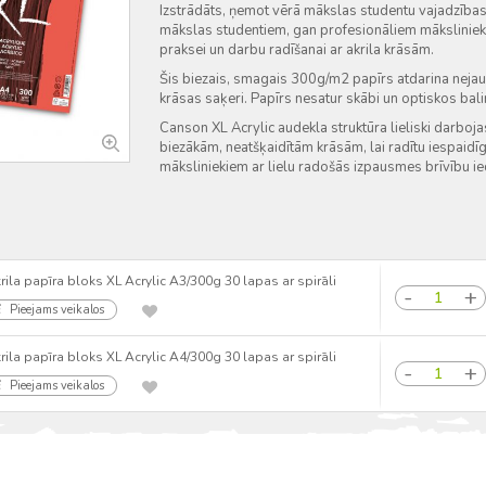
Izstrādāts, ņemot vērā mākslas studentu vajadzības. 
mākslas studentiem, gan profesionāliem māksliniek
praksei un darbu radīšanai ar akrila krāsām.
Šis biezais, smagais 300g/m2 papīrs atdarina nejau
krāsas saķeri. Papīrs nesatur skābi un optiskos bali
Canson XL Acrylic audekla struktūra lieliski darboj
biezākām, neatšķaidītām krāsām, lai radītu iespaidī
māksliniekiem ar lielu radošās izpausmes brīvību ie
rila papīra bloks XL Acrylic A3/300g 30 lapas ar spirāli
Pieejams veikalos
rila papīra bloks XL Acrylic A4/300g 30 lapas ar spirāli
Pieejams veikalos