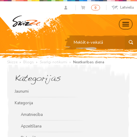
Latviešu
0
Skizze
Blogs
Svarīgi notikumi
Neatkarības diena
Kategorijas
Jaunumi
Kategorija
Amatniecība
Apzeltīšana