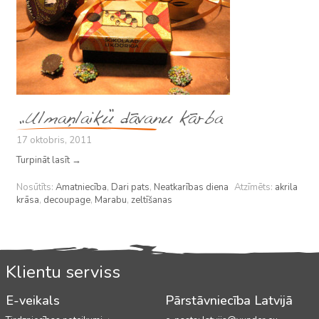
„Ulmaņlaiku” dāvanu kārba
17 oktobris, 2011
Turpināt lasīt
→
Nosūtīts:
Amatniecība
,
Dari pats
,
Neatkarības diena
Atzīmēts:
akrila
krāsa
,
decoupage
,
Marabu
,
zeltīšanas
Klientu serviss
E-veikals
Pārstāvniecība Latvijā