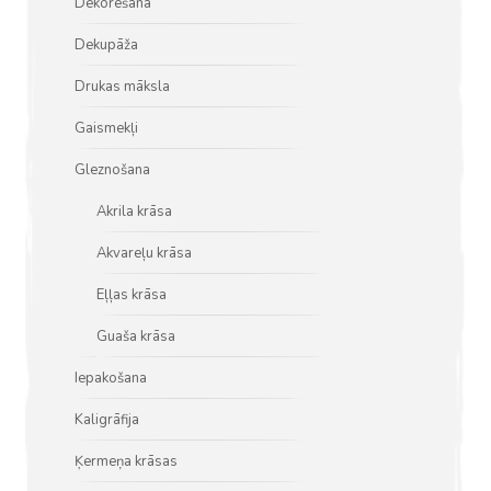
Dekorēšana
Dekupāža
Drukas māksla
Gaismekļi
Gleznošana
Akrila krāsa
Akvareļu krāsa
Eļļas krāsa
Guaša krāsa
Iepakošana
Kaligrāfija
Ķermeņa krāsas