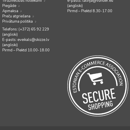
Tirdzniecības noteikumi
e-pasts:
latvija@vunder.eu
Piegāde
(angliski)
Apmaksa
Pirmd – Piektd 8.30-17.00
Preču atgriešana
Privātuma politika
Telefons: (+372) 65 92 229
(angliski)
E-pasts:
eveikals@skizze.lv
(angliski)
Pirmd – Piektd 10.00-18.00