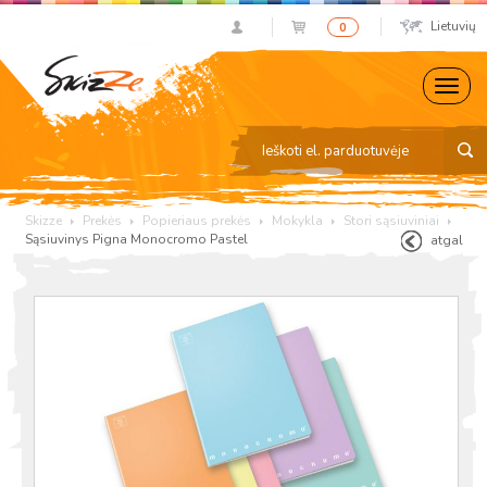
Lietuvių
0
Skizze
Prekės
Popieriaus prekės
Mokykla
Stori sąsiuviniai
Sąsiuvinys Pigna Monocromo Pastel
atgal