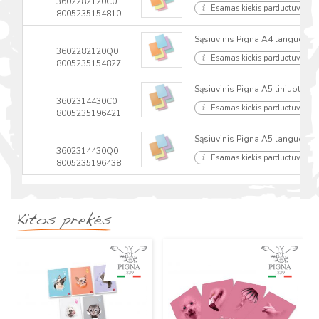
3602282120C0
Esamas kiekis parduotuvėse
8005235154810
Sąsiuvinis Pigna A4 languota
3602282120Q0
Esamas kiekis parduotuvėse
8005235154827
Sąsiuvinis Pigna A5 liniuotas
3602314430C0
Esamas kiekis parduotuvėse
8005235196421
Sąsiuvinis Pigna A5 languota
3602314430Q0
Esamas kiekis parduotuvėse
8005235196438
Kitos prekės
Naujas
Naujas