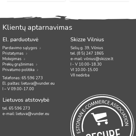
Klientų aptarnavimas
El. parduotuvė
Skizze Vilnius
Pardavimo sąlygos
Sėlių g. 39, Vilnius
Pristatymas
tel. (8 5) 247 1865
Mokėjimas
e-mail:
vilnius@skizze.lt
Prekių grąžinimas
I - V 10.00-18.30
Privatumo politika
VI 10.00-15.00
VII nedirba
Telefonas: 65 596 273
El. paštas:
lietuva@vunder.eu
I – V 09.00-17.00
Lietuvos atstovybė
tel. 65 596 273
e-mail:
lietuva@vunder.eu