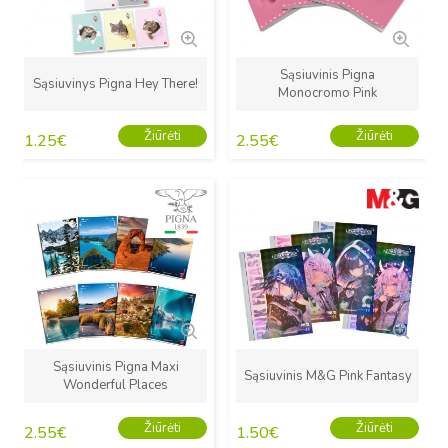
Sąsiuvinis Pigna
Sąsiuvinys Pigna Hey There!
Monocromo Pink
Žiūrėti
Žiūrėti
1.25
€
2.55
€
Naujas
Naujas
Sąsiuvinis Pigna Maxi
Sąsiuvinis M&G Pink Fantasy
Wonderful Places
Žiūrėti
Žiūrėti
2.55
€
1.50
€