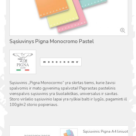
Sąsiuvinys Pigna Monocromo Pastel
Sąsiuvinis „Pigna Monocormo“ yra skirtas tiems, kurie žavisi
spalvomis ir mato gyvenimą spalvotai! Paprastas pastelinis
vienspalvis sąsiuvinis yra šiuolaikiškas, universalus ir savitas.
Storo viršelio sąsiuvinio lapai yra ryškiai balti ir lygūs, pagaminti iš
100g/m2 storio popieriaus.
Sąsiuvinis Pigna A4 liniuotas